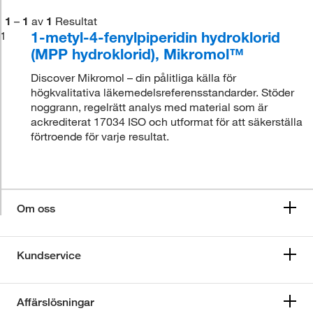
1
–
1
av
1
Resultat
1-metyl-4-fenylpiperidin hydroklorid
1
(MPP hydroklorid), Mikromol™
Discover Mikromol – din pålitliga källa för
högkvalitativa läkemedelsreferensstandarder. Stöder
noggrann, regelrätt analys med material som är
ackrediterat 17034 ISO och utformat för att säkerställa
förtroende för varje resultat.
Om oss
Kundservice
Affärslösningar