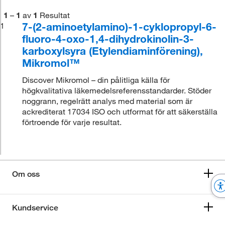
1
–
1
av
1
Resultat
7-(2-aminoetylamino)-1-cyklopropyl-6-
1
fluoro-4-oxo-1,4-dihydrokinolin-3-
karboxylsyra (Etylendiaminförening),
Mikromol™
Discover Mikromol – din pålitliga källa för
högkvalitativa läkemedelsreferensstandarder. Stöder
noggrann, regelrätt analys med material som är
ackrediterat 17034 ISO och utformat för att säkerställa
förtroende för varje resultat.
Om oss
Kundservice