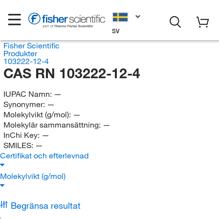
SV
Fisher Scientific
Produkter
103222-12-4
CAS RN 103222-12-4
IUPAC Namn:
—
Synonymer:
—
Molekylvikt (g/mol):
—
Molekylär sammansättning:
—
InChi Key:
—
SMILES:
—
Certifikat och efterlevnad
Molekylvikt (g/mol)
Begränsa resultat