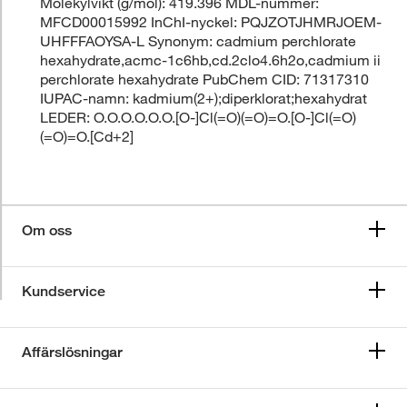
Molekylvikt (g/mol): 419.396 MDL-nummer:
MFCD00015992 InChI-nyckel: PQJZOTJHMRJOEM-
UHFFFAOYSA-L Synonym: cadmium perchlorate
hexahydrate,acmc-1c6hb,cd.2clo4.6h2o,cadmium ii
perchlorate hexahydrate PubChem CID: 71317310
IUPAC-namn: kadmium(2+);diperklorat;hexahydrat
LEDER: O.O.O.O.O.O.[O-]Cl(=O)(=O)=O.[O-]Cl(=O)
(=O)=O.[Cd+2]
Om oss
Kundservice
Affärslösningar