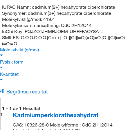
IUPAC Namn:
cadmium(2+) hexahydrate diperchlorate
Synonymer:
cadmium(2+) hexahydrate diperchlorate
Molekylvikt (g/mol):
419.4
Molekylär sammansättning:
CdCl2H12O14
InChi Key:
PQJZOTJHMRJOEM-UHFFFAOYSA-L
SMILES:
O.O.O.O.O.O.[Cd++].[O-][Cl](=O)(=O)=O.[O-][Cl](=O)
(=O)=O
Molekylvikt (g/mol)
Fysisk form
Kvantitet
Begränsa resultat
1
–
1
av
1
Resultat
Kadmiumperklorathexahydrat
1
CAS: 10326-28-0 Molekylformel: CdCl2H12O14