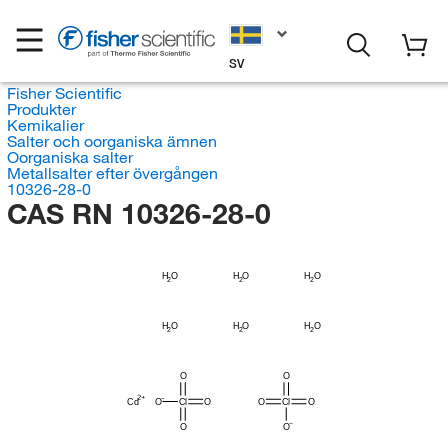
SV
Fisher Scientific
Produkter
Kemikalier
Salter och oorganiska ämnen
Oorganiska salter
Metallsalter efter övergången
10326-28-0
CAS RN 10326-28-0
H
H
H
O
O
O
2
2
2
H
H
H
O
O
O
2
2
2
O
O
Cd
O
Cl
O
O
Cl
O
O
O