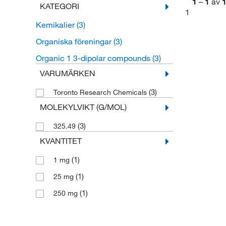
1
–
1
av
KATEGORI
1
Kemikalier
(3)
Organiska föreningar
(3)
Organic 1 3-dipolar compounds
(3)
VARUMÄRKEN
(3)
Toronto Research Chemicals
MOLEKYLVIKT (G/MOL)
(3)
325.49
KVANTITET
(1)
1 mg
(1)
25 mg
(1)
250 mg