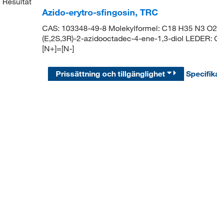
1
Resultat
Azido-erytro-sfingosin, TRC
CAS: 103348-49-8 Molekylformel: C18 H35 N3 O2 
(E,2S,3R)-2-azidooctadec-4-ene-1,3-diol L
[N+]=[N-]
Prissättning och tillgänglighet
Specifik