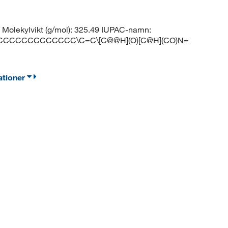
Molekylvikt (g/mol): 325.49 IUPAC-namn:
EDER: CCCCCCCCCCCCC\C=C\[C@@H](O)[C@H](CO)N=
ationer