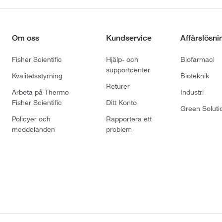
Om oss
Kundservice
Affärslösni
Fisher Scientific
Hjälp- och
Biofarmaci
supportcenter
Kvalitetsstyrning
Bioteknik
Returer
Arbeta på Thermo
Industri
Fisher Scientific
Ditt Konto
Green Soluti
Policyer och
Rapportera ett
meddelanden
problem