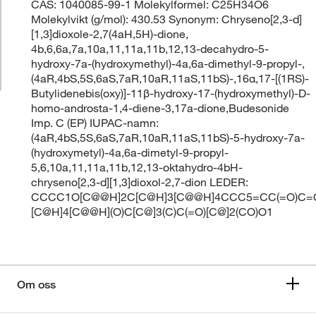
CAS: 1040085-99-1 Molekylformel: C25H34O6
Molekylvikt (g/mol): 430.53 Synonym: Chryseno[2,3-d]
[1,3]dioxole-2,7(4aH,5H)-dione,
4b,6,6a,7a,10a,11,11a,11b,12,13-decahydro-5-
hydroxy-7a-(hydroxymethyl)-4a,6a-dimethyl-9-propyl-,
(4aR,4bS,5S,6aS,7aR,10aR,11aS,11bS)-,16α,17-[(1RS)-
Butylidenebis(oxy)]-11β-hydroxy-17-(hydroxymethyl)-D-
homo-androsta-1,4-diene-3,17a-dione,Budesonide
Imp. C (EP) IUPAC-namn:
(4aR,4bS,5S,6aS,7aR,10aR,11aS,11bS)-5-hydroxy-7a-
(hydroxymetyl)-4a,6a-dimetyl-9-propyl-
5,6,10a,11,11a,11b,12,13-oktahydro-4bH-
chryseno[2,3-d][1,3]dioxol-2,7-dion LEDER:
CCCC1O[C@@H]2C[C@H]3[C@@H]4CCC5=CC(=O)C=C
[C@H]4[C@@H](O)C[C@]3(C)C(=O)[C@]2(CO)O1
Om oss