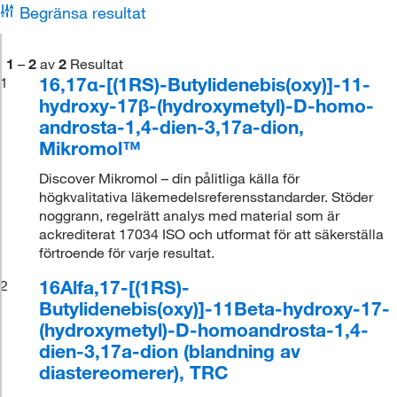
Begränsa resultat
1
–
2
av
2
Resultat
16,17α-[(1RS)-Butylidenebis(oxy)]-11-
1
hydroxy-17β-(hydroxymetyl)-D-homo-
androsta-1,4-dien-3,17a-dion,
Mikromol™
Discover Mikromol – din pålitliga källa för
högkvalitativa läkemedelsreferensstandarder. Stöder
noggrann, regelrätt analys med material som är
ackrediterat 17034 ISO och utformat för att säkerställa
förtroende för varje resultat.
16Alfa,17-[(1RS)-
2
Butylidenebis(oxy)]-11Beta-hydroxy-17-
(hydroxymetyl)-D-homoandrosta-1,4-
dien-3,17a-dion (blandning av
diastereomerer), TRC