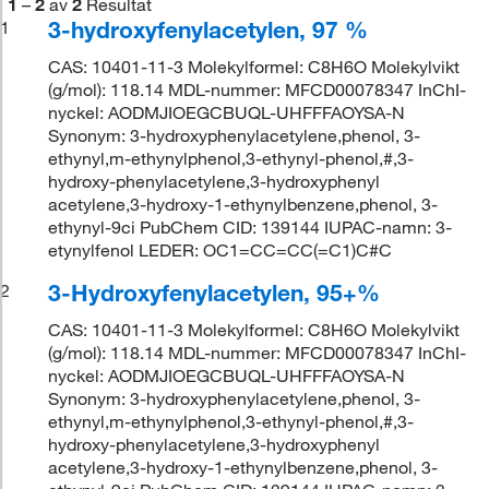
1
–
2
av
2
Resultat
3-hydroxyfenylacetylen, 97 %
1
CAS: 10401-11-3 Molekylformel: C8H6O Molekylvikt
(g/mol): 118.14 MDL-nummer: MFCD00078347 InChI-
nyckel: AODMJIOEGCBUQL-UHFFFAOYSA-N
Synonym: 3-hydroxyphenylacetylene,phenol, 3-
ethynyl,m-ethynylphenol,3-ethynyl-phenol,#,3-
hydroxy-phenylacetylene,3-hydroxyphenyl
acetylene,3-hydroxy-1-ethynylbenzene,phenol, 3-
ethynyl-9ci PubChem CID: 139144 IUPAC-namn: 3-
etynylfenol LEDER: OC1=CC=CC(=C1)C#C
3-Hydroxyfenylacetylen, 95+%
2
CAS: 10401-11-3 Molekylformel: C8H6O Molekylvikt
(g/mol): 118.14 MDL-nummer: MFCD00078347 InChI-
nyckel: AODMJIOEGCBUQL-UHFFFAOYSA-N
Synonym: 3-hydroxyphenylacetylene,phenol, 3-
ethynyl,m-ethynylphenol,3-ethynyl-phenol,#,3-
hydroxy-phenylacetylene,3-hydroxyphenyl
acetylene,3-hydroxy-1-ethynylbenzene,phenol, 3-