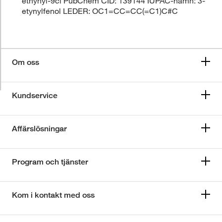
ethynyl-9ci PubChem CID: 139144 IUPAC-namn: 3-
etynylfenol LEDER: OC1=CC=CC(=C1)C#C
Om oss
Kundservice
Affärslösningar
Program och tjänster
Kom i kontakt med oss