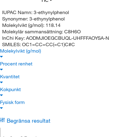
IUPAC Namn:
3-ethynylphenol
Synonymer:
3-ethynylphenol
Molekylvikt (g/mol):
118.14
Molekylär sammansättning:
C8H6O
InChi Key:
AODMJIOEGCBUQL-UHFFFAOYSA-N
SMILES:
OC1=CC=CC(=C1)C#C
Molekylvikt (g/mol)
Procent renhet
Kvantitet
Kokpunkt
Fysisk form
Begränsa resultat