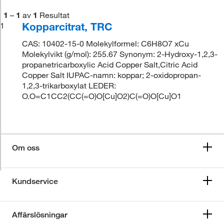
1
–
1
av
1
Resultat
Kopparcitrat, TRC
1
CAS: 10402-15-0 Molekylformel: C6H8O7 xCu
Molekylvikt (g/mol): 255.67 Synonym: 2-Hydroxy-1,2,3-
propanetricarboxylic Acid Copper Salt,Citric Acid
Copper Salt IUPAC-namn: koppar; 2-oxidopropan-
1,2,3-trikarboxylat LEDER:
O.O=C1CC2(CC(=O)O[Cu]O2)C(=O)O[Cu]O1
Om oss
Kundservice
Affärslösningar