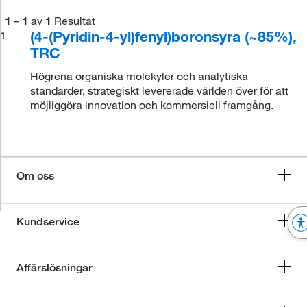
1
–
1
av
1
Resultat
(4-(Pyridin-4-yl)fenyl)boronsyra (~85%),
1
TRC
Högrena organiska molekyler och analytiska
standarder, strategiskt levererade världen över för att
möjliggöra innovation och kommersiell framgång.
Om oss
Kundservice
Affärslösningar