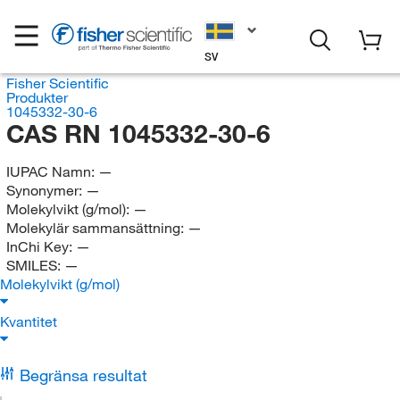
SV
Fisher Scientific
Produkter
1045332-30-6
CAS RN 1045332-30-6
IUPAC Namn:
—
Synonymer:
—
Molekylvikt (g/mol):
—
Molekylär sammansättning:
—
InChi Key:
—
SMILES:
—
Molekylvikt (g/mol)
Kvantitet
Begränsa resultat