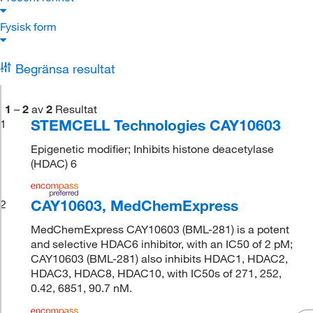
Fysisk form
Begränsa resultat
1
–
2
av
2
Resultat
STEMCELL Technologies CAY10603
1
Epigenetic modifier; Inhibits histone deacetylase
(HDAC) 6
CAY10603, MedChemExpress
2
MedChemExpress CAY10603 (BML-281) is a potent
and selective HDAC6 inhibitor, with an IC50 of 2 pM;
CAY10603 (BML-281) also inhibits HDAC1, HDAC2,
HDAC3, HDAC8, HDAC10, with IC50s of 271, 252,
0.42, 6851, 90.7 nM.