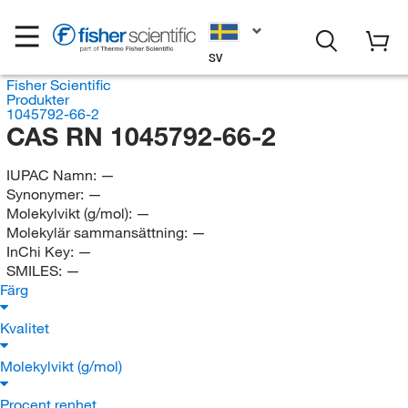
SV
Fisher Scientific
Produkter
1045792-66-2
CAS RN 1045792-66-2
IUPAC Namn:
—
Synonymer:
—
Molekylvikt (g/mol):
—
Molekylär sammansättning:
—
InChi Key:
—
SMILES:
—
Färg
Kvalitet
Molekylvikt (g/mol)
Procent renhet