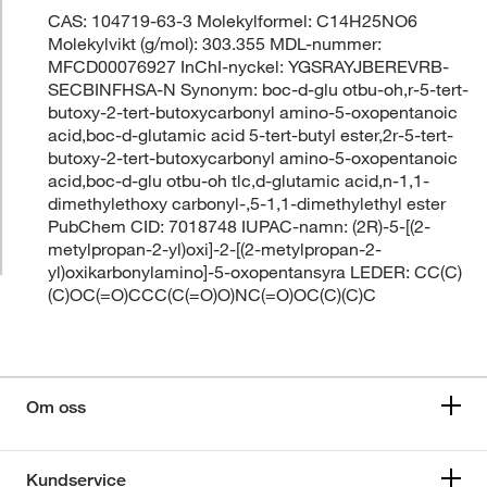
CAS: 104719-63-3 Molekylformel: C14H25NO6
Molekylvikt (g/mol): 303.355 MDL-nummer:
MFCD00076927 InChI-nyckel: YGSRAYJBEREVRB-
SECBINFHSA-N Synonym: boc-d-glu otbu-oh,r-5-tert-
butoxy-2-tert-butoxycarbonyl amino-5-oxopentanoic
acid,boc-d-glutamic acid 5-tert-butyl ester,2r-5-tert-
butoxy-2-tert-butoxycarbonyl amino-5-oxopentanoic
acid,boc-d-glu otbu-oh tlc,d-glutamic acid,n-1,1-
dimethylethoxy carbonyl-,5-1,1-dimethylethyl ester
PubChem CID: 7018748 IUPAC-namn: (2R)-5-[(2-
metylpropan-2-yl)oxi]-2-[(2-metylpropan-2-
yl)oxikarbonylamino]-5-oxopentansyra LEDER: CC(C)
(C)OC(=O)CCC(C(=O)O)NC(=O)OC(C)(C)C
Om oss
Kundservice