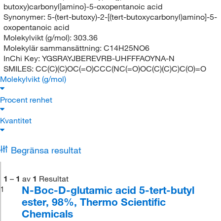
butoxy)carbonyl]amino}-5-oxopentanoic acid
Synonymer:
5-(tert-butoxy)-2-[(tert-butoxycarbonyl)amino]-5-
oxopentanoic acid
Molekylvikt (g/mol):
303.36
Molekylär sammansättning:
C14H25NO6
InChi Key:
YGSRAYJBEREVRB-UHFFFAOYNA-N
SMILES:
CC(C)(C)OC(=O)CCC(NC(=O)OC(C)(C)C)C(O)=O
Molekylvikt (g/mol)
Procent renhet
Kvantitet
Begränsa resultat
1
–
1
av
1
Resultat
N-Boc-D-glutamic acid 5-tert-butyl
1
ester, 98%, Thermo Scientific
Chemicals