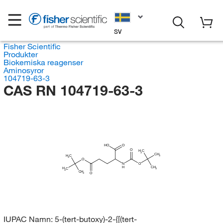
SV
Fisher Scientific
Produkter
Biokemiska reagenser
Aminosyror
104719-63-3
CAS RN 104719-63-3
HO
O
O
H
C
3
CH
H
C
3
3
O
N
O
H
CH
H
C
3
3
CH
O
3
IUPAC Namn:
5-(tert-butoxy)-2-{[(tert-