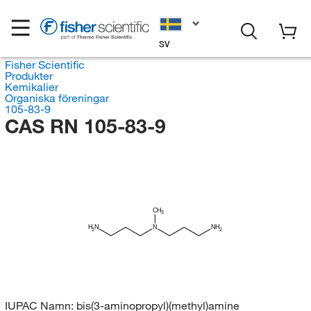
SV
Fisher Scientific
Produkter
Kemikalier
Organiska föreningar
105-83-9
CAS RN 105-83-9
CH
3
H
N
N
NH
2
2
IUPAC Namn:
bis(3-aminopropyl)(methyl)amine