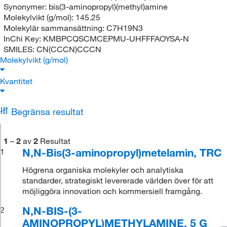
Synonymer:
bis(3-aminopropyl)(methyl)amine
Molekylvikt (g/mol):
145.25
Molekylär sammansättning:
C7H19N3
InChi Key:
KMBPCQSCMCEPMU-UHFFFAOYSA-N
SMILES:
CN(CCCN)CCCN
Molekylvikt (g/mol)
Kvantitet
Begränsa resultat
1
–
2
av
2
Resultat
N,N-Bis(3-aminopropyl)metelamin, TRC
1
Högrena organiska molekyler och analytiska
standarder, strategiskt levererade världen över för att
möjliggöra innovation och kommersiell framgång.
N,N-BIS-(3-
2
AMINOPROPYL)METHYLAMINE, 5 G