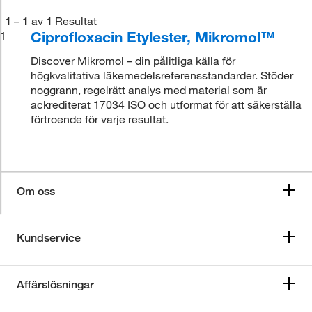
1
–
1
av
1
Resultat
Ciprofloxacin Etylester, Mikromol™
1
Discover Mikromol – din pålitliga källa för
högkvalitativa läkemedelsreferensstandarder. Stöder
noggrann, regelrätt analys med material som är
ackrediterat 17034 ISO och utformat för att säkerställa
förtroende för varje resultat.
Om oss
Kundservice
Affärslösningar