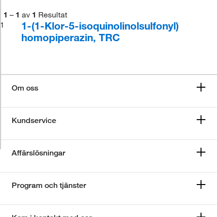
1
–
1
av
1
Resultat
1-(1-Klor-5-isoquinolinolsulfonyl)
1
homopiperazin, TRC
Om oss
Kundservice
Affärslösningar
Program och tjänster