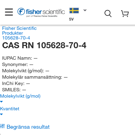
SV
Fisher Scientific
Produkter
105628-70-4
CAS RN 105628-70-4
IUPAC Namn:
—
Synonymer:
—
Molekylvikt (g/mol):
—
Molekylär sammansättning:
—
InChi Key:
—
SMILES:
—
Molekylvikt (g/mol)
Kvantitet
Begränsa resultat