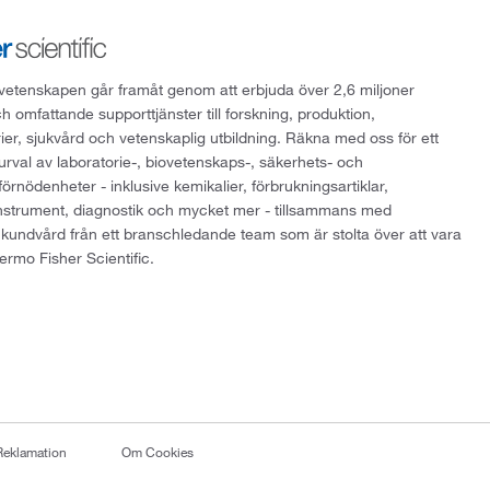
att vetenskapen går framåt genom att erbjuda över 2,6 miljoner
h omfattande supporttjänster till forskning, produktion,
rier, sjukvård och vetenskaplig utbildning. Räkna med oss för ett
 urval av laboratorie-, biovetenskaps-, säkerhets- och
örnödenheter - inklusive kemikalier, förbrukningsartiklar,
instrument, diagnostik och mycket mer - tillsammans med
 kundvård från ett branschledande team som är stolta över att vara
ermo Fisher Scientific.
Reklamation
Om Cookies