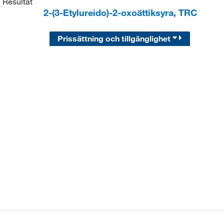
1
Resultat
2-(3-Etylureido)-2-oxoättiksyra, TRC
Prissättning och tillgänglighet