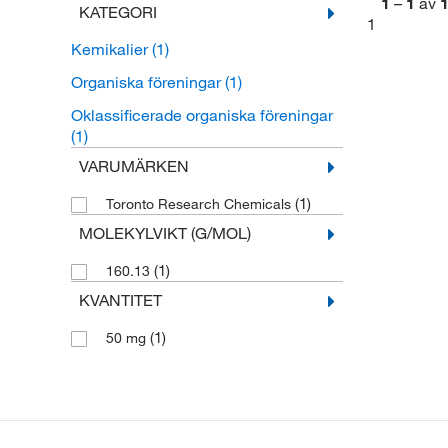
1
–
1
av
KATEGORI
1
Kemikalier
(1)
Organiska föreningar
(1)
Oklassificerade organiska föreningar
(1)
VARUMÄRKEN
(1)
Toronto Research Chemicals
MOLEKYLVIKT (G/MOL)
(1)
160.13
KVANTITET
(1)
50 mg