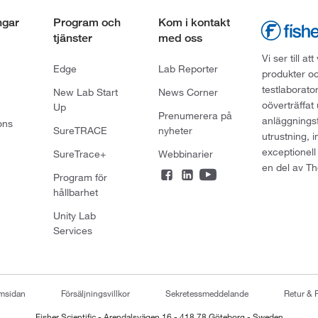
ngar
Program och
Kom i kontakt
tjänster
med oss
Vi ser till 
Edge
Lab Reporter
produkter oc
testlaborato
New Lab Start
News Corner
oöverträffat
Up
Prenumerera på
anläggningsf
ons
SureTRACE
nyheter
utrustning, 
exceptionell
SureTrace+
Webbinarier
en del av Th
Program för
hållbarhet
Unity Lab
Services
emsidan
Försäljningsvillkor
Sekretessmeddelande
Retur & 
Fisher Scientific - Arendalsvägen 16 - 418 78 Göteborg - Sweden