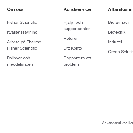
Om oss
Kundservice
Affärslösni
Fisher Scientific
Hjälp- och
Biofarmaci
supportcenter
Kvalitetsstyrning
Bioteknik
Returer
Arbeta på Thermo
Industri
Fisher Scientific
Ditt Konto
Green Soluti
Policyer och
Rapportera ett
meddelanden
problem
Användarvillkor H