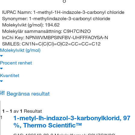
O
IUPAC Namn:
1-methyl-1H-indazole-3-carbonyl chloride
Synonymer:
1-methylindazole-3-carbonyl chloride
Molekylvikt (g/mol):
194.62
Molekylär sammansättning:
C9H7ClN2O
InChi Key:
NPNWVMBPSINFBV-UHFFFAOYSA-N
SMILES:
CN1N=C(C(Cl)=O)C2=CC=CC=C12
Molekylvikt (g/mol)
Procent renhet
Kvantitet
Begränsa resultat
1
–
1
av
1
Resultat
1-metyl-lh-indazol-3-karbonylklorid, 97
1
%, Thermo Scientific™