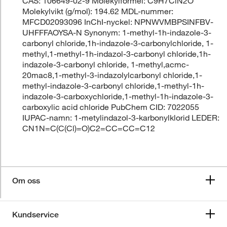
CAS: 106649-02-9 Molekylformel: C9H7ClN2O
Molekylvikt (g/mol): 194.62 MDL-nummer:
MFCD02093096 InChI-nyckel: NPNWVMBPSINFBV-
UHFFFAOYSA-N Synonym: 1-methyl-1h-indazole-3-
carbonyl chloride,1h-indazole-3-carbonylchloride, 1-
methyl,1-methyl-1h-indazol-3-carbonyl chloride,1h-
indazole-3-carbonyl chloride, 1-methyl,acmc-
20mac8,1-methyl-3-indazolylcarbonyl chloride,1-
methyl-indazole-3-carbonyl chloride,1-methyl-1h-
indazole-3-carboxychloride,1-methyl-1h-indazole-3-
carboxylic acid chloride PubChem CID: 7022055
IUPAC-namn: 1-metylindazol-3-karbonylklorid LEDER:
CN1N=C(C(Cl)=O)C2=CC=CC=C12
Om oss
Kundservice