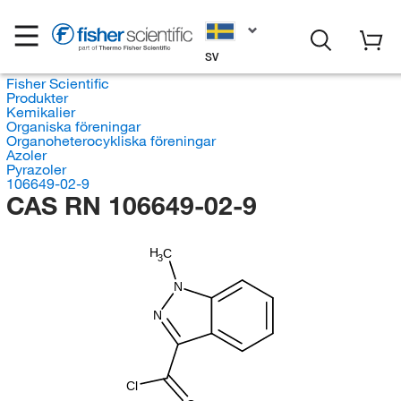
SV
Fisher Scientific
Produkter
Kemikalier
Organiska föreningar
Organoheterocykliska föreningar
Azoler
Pyrazoler
106649-02-9
CAS RN 106649-02-9
H
C
3
N
N
Cl