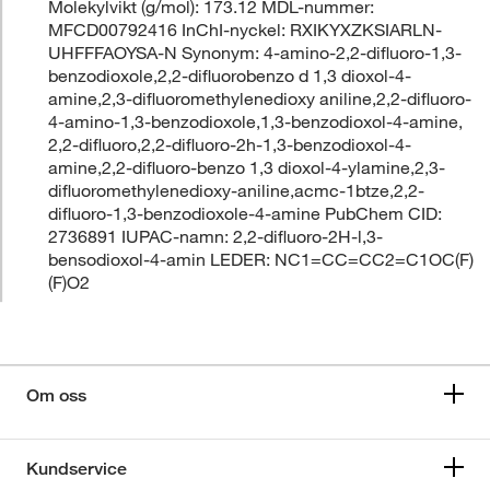
Molekylvikt (g/mol): 173.12 MDL-nummer:
MFCD00792416 InChI-nyckel: RXIKYXZKSIARLN-
UHFFFAOYSA-N Synonym: 4-amino-2,2-difluoro-1,3-
benzodioxole,2,2-difluorobenzo d 1,3 dioxol-4-
amine,2,3-difluoromethylenedioxy aniline,2,2-difluoro-
4-amino-1,3-benzodioxole,1,3-benzodioxol-4-amine,
2,2-difluoro,2,2-difluoro-2h-1,3-benzodioxol-4-
amine,2,2-difluoro-benzo 1,3 dioxol-4-ylamine,2,3-
difluoromethylenedioxy-aniline,acmc-1btze,2,2-
difluoro-1,3-benzodioxole-4-amine PubChem CID:
2736891 IUPAC-namn: 2,2-difluoro-2H-l,3-
bensodioxol-4-amin LEDER: NC1=CC=CC2=C1OC(F)
(F)O2
Om oss
Kundservice