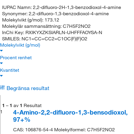
IUPAC Namn:
2,2-difluoro-2H-1,3-benzodioxol-4-amine
Synonymer:
2,2-difluoro-1,3-benzodioxol-4-amine
Molekylvikt (g/mol):
173.12
Molekylär sammansättning:
C7H5F2NO2
InChi Key:
RXIKYXZKSIARLN-UHFFFAOYSA-N
SMILES:
NC1=CC=CC2=C1OC(F)(F)O2
Molekylvikt (g/mol)
Procent renhet
Kvantitet
Begränsa resultat
1
–
1
av
1
Resultat
4-Amino-2,2-difluoro-1,3-bensodioxol,
1
97+%
CAS: 106876-54-4 Molekylformel: C7H5F2NO2