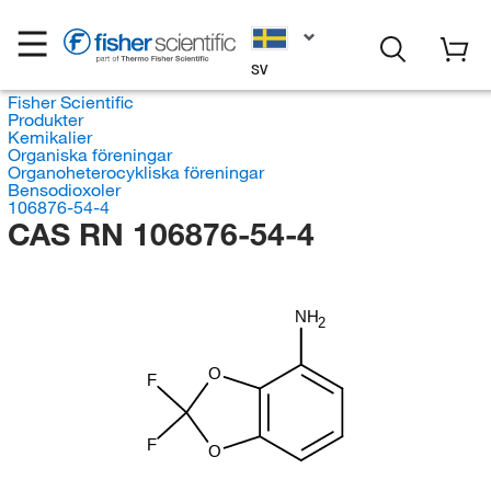
SV
Fisher Scientific
Produkter
Kemikalier
Organiska föreningar
Organoheterocykliska föreningar
Bensodioxoler
106876-54-4
CAS RN 106876-54-4
NH
2
O
F
F
O