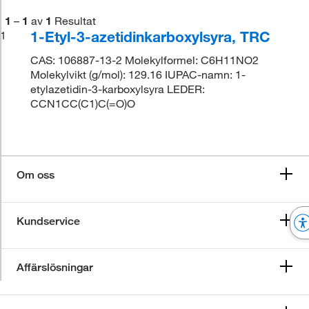
1
–
1
av
1
Resultat
1-Etyl-3-azetidinkarboxylsyra, TRC
1
CAS: 106887-13-2 Molekylformel: C6H11NO2
Molekylvikt (g/mol): 129.16 IUPAC-namn: 1-
etylazetidin-3-karboxylsyra LEDER:
CCN1CC(C1)C(=O)O
Om oss
Kundservice
Affärslösningar