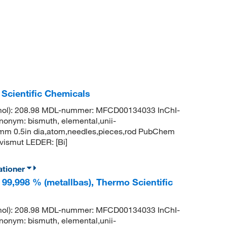
 Scientific Chemicals
g/mol): 208.98 MDL-nummer: MFCD00134033 InChI-
m: bismuth, elemental,unii-
2.7mm 0.5in dia,atom,needles,pieces,rod PubChem
ismut LEDER: [Bi]
ationer
 99,998 % (metallbas), Thermo Scientific
g/mol): 208.98 MDL-nummer: MFCD00134033 InChI-
m: bismuth, elemental,unii-