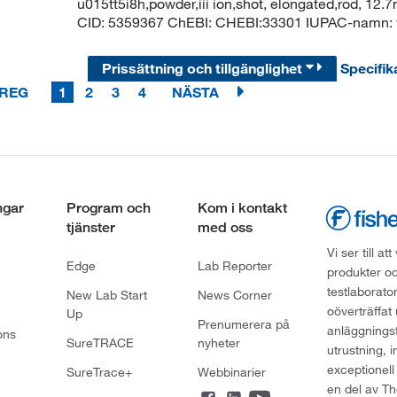
u015tt5i8h,powder,iii ion,shot, elongated,rod, 1
CID: 5359367 ChEBI: CHEBI:33301 IUPAC-namn: v
Prissättning och tillgänglighet
Specifik
REG
1
2
3
4
NÄSTA
ngar
Program och
Kom i kontakt
tjänster
med oss
Vi ser till 
Edge
Lab Reporter
produkter oc
testlaborato
New Lab Start
News Corner
oöverträffat
Up
Prenumerera på
anläggningsf
ons
SureTRACE
nyheter
utrustning, 
exceptionell
SureTrace+
Webbinarier
en del av Th