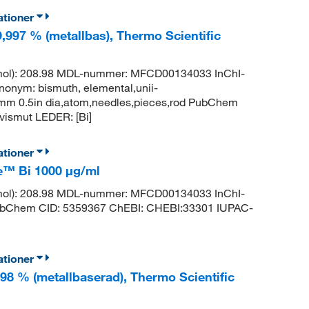
ationer
9,997 % (metallbas), Thermo Scientific
g/mol): 208.98 MDL-nummer: MFCD00134033 InChI-
m: bismuth, elemental,unii-
2.7mm 0.5in dia,atom,needles,pieces,rod PubChem
ismut LEDER: [Bi]
ationer
e™ Bi 1000 μg/ml
g/mol): 208.98 MDL-nummer: MFCD00134033 InChI-
hem CID: 5359367 ChEBI: CHEBI:33301 IUPAC-
ationer
998 % (metallbaserad), Thermo Scientific