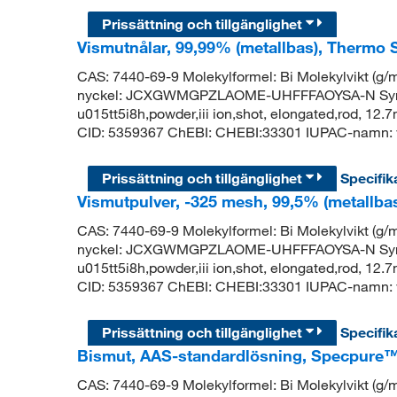
Prissättning och tillgänglighet
Vismutnålar, 99,99% (metallbas), Thermo S
CAS: 7440-69-9 Molekylformel: Bi Molekylvikt (
nyckel: JCXGWMGPZLAOME-UHFFFAOYSA-N Synony
u015tt5i8h,powder,iii ion,shot, elongated,rod, 1
CID: 5359367 ChEBI: CHEBI:33301 IUPAC-namn: v
Prissättning och tillgänglighet
Specifik
Vismutpulver, -325 mesh, 99,5% (metallba
CAS: 7440-69-9 Molekylformel: Bi Molekylvikt (
nyckel: JCXGWMGPZLAOME-UHFFFAOYSA-N Synony
u015tt5i8h,powder,iii ion,shot, elongated,rod, 1
CID: 5359367 ChEBI: CHEBI:33301 IUPAC-namn: v
Prissättning och tillgänglighet
Specifik
Bismut, AAS-standardlösning, Specpure™
CAS: 7440-69-9 Molekylformel: Bi Molekylvikt (