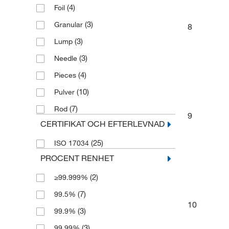
(4)
Foil
(3)
Granular
8
(3)
Lump
(3)
Needle
(4)
Pieces
(10)
Pulver
(7)
Rod
9
CERTIFIKAT OCH EFTERLEVNAD
(25)
ISO 17034
PROCENT RENHET
(2)
≥99.999%
(7)
99.5%
10
(3)
99.9%
(3)
99.99%