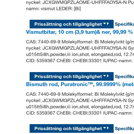
nyckel: JCXGWMGPZLAOME-UHFFFAOYSA-N PubC
namn: vismut LEDER: [Bi]
Prissättning och tillgänglighet
Specifik
Vismutbitar, 10 cm (3,9 tum)& ner, 99,99 %
CAS: 7440-69-9 Molekylformel: Bi Molekylvikt (
nyckel: JCXGWMGPZLAOME-UHFFFAOYSA-N Synony
u015tt5i8h,powder,iii ion,shot, elongated,rod, 1
CID: 5359367 ChEBI: CHEBI:33301 IUPAC-namn: v
Prissättning och tillgänglighet
Specifik
Bismuth rod, Puratronic™, 99.9999% (meta
CAS: 7440-69-9 Molekylformel: Bi Molekylvikt (
nyckel: JCXGWMGPZLAOME-UHFFFAOYSA-N Synony
u015tt5i8h,powder,iii ion,shot, elongated,rod, 1
CID: 5359367 ChEBI: CHEBI:33301 IUPAC-namn: b
Prissättning och tillgänglighet
Specifik