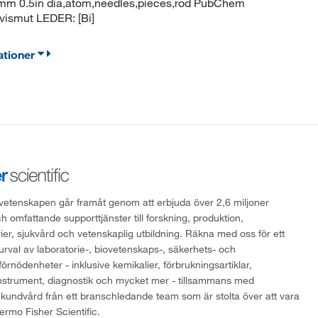
2.7mm 0.5in dia,atom,needles,pieces,rod PubChem
ismut LEDER: [Bi]
ationer
att vetenskapen går framåt genom att erbjuda över 2,6 miljoner
h omfattande supporttjänster till forskning, produktion,
rier, sjukvård och vetenskaplig utbildning. Räkna med oss för ett
 urval av laboratorie-, biovetenskaps-, säkerhets- och
örnödenheter - inklusive kemikalier, förbrukningsartiklar,
instrument, diagnostik och mycket mer - tillsammans med
 kundvård från ett branschledande team som är stolta över att vara
ermo Fisher Scientific.