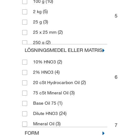
(10)
100 g
(5)
2 kg
5
(3)
25 g
(2)
25 x 25 mm
(2)
250 g
LÖSNINGSMEDEL ELLER MATRIS
(1)
5 g
(2)
10% HNO3
(1)
5 kg
(4)
2% HNO3
(1)
50 g
6
(2)
20 cSt Hydrocarbon Oil
(2)
50 x 50 mm
(3)
75 cSt Mineral Oil
(8)
500 g
(1)
Base Oil 75
(24)
Dilute HNO3
(3)
Mineral Oil
7
FORM