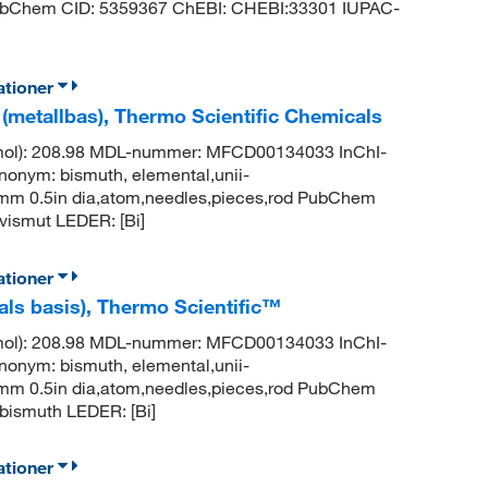
hem CID: 5359367 ChEBI: CHEBI:33301 IUPAC-
ationer
 (metallbas), Thermo Scientific Chemicals
g/mol): 208.98 MDL-nummer: MFCD00134033 InChI-
m: bismuth, elemental,unii-
2.7mm 0.5in dia,atom,needles,pieces,rod PubChem
ismut LEDER: [Bi]
ationer
ls basis), Thermo Scientific™
g/mol): 208.98 MDL-nummer: MFCD00134033 InChI-
m: bismuth, elemental,unii-
2.7mm 0.5in dia,atom,needles,pieces,rod PubChem
ismuth LEDER: [Bi]
ationer