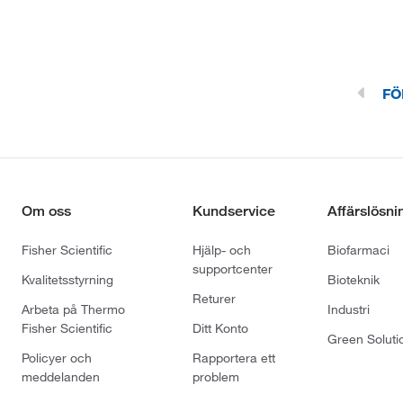
FÖ
Om oss
Kundservice
Affärslösni
Fisher Scientific
Hjälp- och
Biofarmaci
supportcenter
Kvalitetsstyrning
Bioteknik
Returer
Arbeta på Thermo
Industri
Fisher Scientific
Ditt Konto
Green Soluti
Policyer och
Rapportera ett
meddelanden
problem