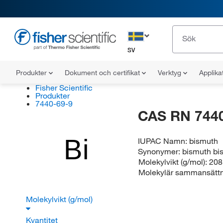
SV
Produkter
Dokument och certifikat
Verktyg
Applika
Fisher Scientific
Produkter
7440-69-9
CAS RN 7440
Bi
IUPAC Namn:
bismuth
Synonymer:
bismuth bi
Molekylvikt (g/mol):
208
Molekylär sammansätt
Molekylvikt (g/mol)
Kvantitet