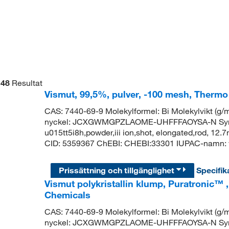
48
Resultat
Vismut, 99,5%, pulver, -100 mesh, Thermo
CAS: 7440-69-9 Molekylformel: Bi Molekylvikt (
nyckel: JCXGWMGPZLAOME-UHFFFAOYSA-N Synony
u015tt5i8h,powder,iii ion,shot, elongated,rod, 1
CID: 5359367 ChEBI: CHEBI:33301 IUPAC-namn: v
Prissättning och tillgänglighet
Specifik
Vismut polykristallin klump, Puratronic™ ,
Chemicals
CAS: 7440-69-9 Molekylformel: Bi Molekylvikt (
nyckel: JCXGWMGPZLAOME-UHFFFAOYSA-N Synony