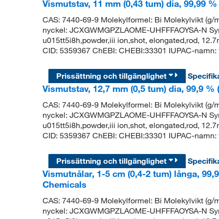
Vismutstav, 11 mm (0,43 tum) dia, 99,99 %
CAS: 7440-69-9 Molekylformel: Bi Molekylvikt (
nyckel: JCXGWMGPZLAOME-UHFFFAOYSA-N Synony
u015tt5i8h,powder,iii ion,shot, elongated,rod, 1
CID: 5359367 ChEBI: CHEBI:33301 IUPAC-namn: v
Prissättning och tillgänglighet
Specifik
Vismutstav, 12,7 mm (0,5 tum) dia, 99,9 %
CAS: 7440-69-9 Molekylformel: Bi Molekylvikt (
nyckel: JCXGWMGPZLAOME-UHFFFAOYSA-N Synony
u015tt5i8h,powder,iii ion,shot, elongated,rod, 1
CID: 5359367 ChEBI: CHEBI:33301 IUPAC-namn: v
Prissättning och tillgänglighet
Specifik
Vismutnålar, 1-5 cm (0,4-2 tum) långa, 99,
Chemicals
CAS: 7440-69-9 Molekylformel: Bi Molekylvikt (
nyckel: JCXGWMGPZLAOME-UHFFFAOYSA-N Synony