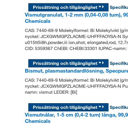
Prissättning och tillgänglighet
Specifik
Vismutgranulat, 1-2 mm (0,04-0,08 tum), 9
Chemicals
CAS: 7440-69-9 Molekylformel: Bi Molekylvikt (
nyckel: JCXGWMGPZLAOME-UHFFFAOYSA-N Synony
u015tt5i8h,powder,iii ion,shot, elongated,rod, 1
CID: 5359367 ChEBI: CHEBI:33301 IUPAC-namn: v
Prissättning och tillgänglighet
Specifik
Bismut, plasmastandardlösning, Specpur
CAS: 7440-69-9 Molekylformel: Bi Molekylvikt (
nyckel: JCXGWMGPZLAOME-UHFFFAOYSA-N PubC
namn: vismut LEDER: [Bi]
Prissättning och tillgänglighet
Specifik
Vismutnålar, 1-5 cm (0,4-2 tum) långa, 99,
Chemicals