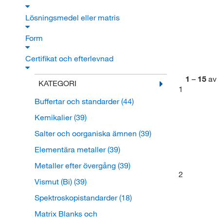
Lösningsmedel eller matris
Form
Certifikat och efterlevnad
1
–
15
av
KATEGORI
1
Buffertar och standarder
(44)
Kemikalier
(39)
Salter och oorganiska ämnen
(39)
Elementära metaller
(39)
Metaller efter övergång
(39)
2
Vismut (Bi)
(39)
Spektroskopistandarder
(18)
Matrix Blanks och