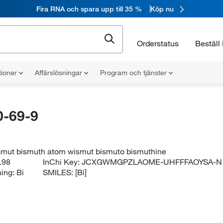
Fira RNA och spara upp till 35 %
Köp nu
Orderstatus
Beställ 
tioner
Affärslösningar
Program och tjänster
-69-9
smut bismuth atom wismut bismuto bismuthine
.98
InChi Key:
JCXGWMGPZLAOME-UHFFFAOYSA-N
ning:
Bi
SMILES:
[Bi]