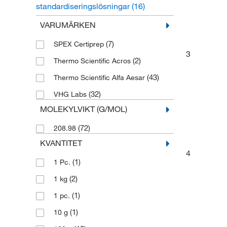
standardiseringslösningar
(16)
ICP MS och ICP AES-standarder
(13)
VARUMÄRKEN
Kromatografistandarder
(9)
(7)
SPEX Certiprep
3
Petrokemiska standarder
(9)
(2)
Thermo Scientific Acros
AA- och ICP-standarder
(5)
(43)
Thermo Scientific Alfa Aesar
Miljötestningsstandarder
(1)
(32)
VHG Labs
EPA Metodstandarder
(1)
MOLEKYLVIKT (G/MOL)
(72)
208.98
KVANTITET
4
(1)
1 Pc.
(2)
1 kg
(1)
1 pc.
(1)
10 g