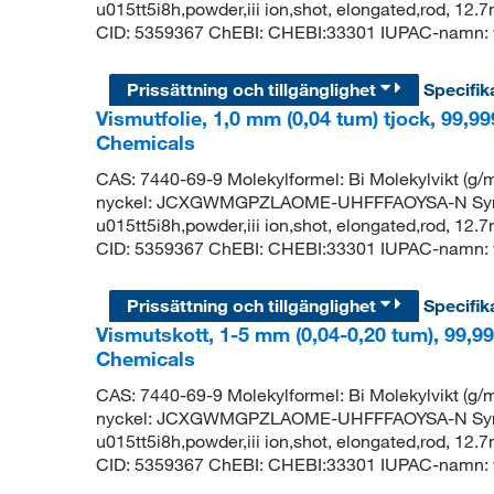
u015tt5i8h,powder,iii ion,shot, elongated,rod, 1
CID: 5359367 ChEBI: CHEBI:33301 IUPAC-namn: v
Prissättning och tillgänglighet
Specifik
Vismutfolie, 1,0 mm (0,04 tum) tjock, 99,9
Chemicals
CAS: 7440-69-9 Molekylformel: Bi Molekylvikt (
nyckel: JCXGWMGPZLAOME-UHFFFAOYSA-N Synony
u015tt5i8h,powder,iii ion,shot, elongated,rod, 1
CID: 5359367 ChEBI: CHEBI:33301 IUPAC-namn: v
Prissättning och tillgänglighet
Specifik
Vismutskott, 1-5 mm (0,04-0,20 tum), 99,99
Chemicals
CAS: 7440-69-9 Molekylformel: Bi Molekylvikt (
nyckel: JCXGWMGPZLAOME-UHFFFAOYSA-N Synony
u015tt5i8h,powder,iii ion,shot, elongated,rod, 1
CID: 5359367 ChEBI: CHEBI:33301 IUPAC-namn: v