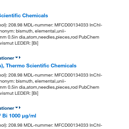
cientific Chemicals
g/mol): 208.98 MDL-nummer: MFCD00134033 InChI-
m: bismuth, elemental,unii-
2.7mm 0.5in dia,atom,needles,pieces,rod PubChem
ismut LEDER: [Bi]
ationer
s), Thermo Scientific Chemicals
g/mol): 208.98 MDL-nummer: MFCD00134033 InChI-
m: bismuth, elemental,unii-
2.7mm 0.5in dia,atom,needles,pieces,rod PubChem
ismut LEDER: [Bi]
ationer
 Bi 1000 μg/ml
g/mol): 208.98 MDL-nummer: MFCD00134033 InChI-