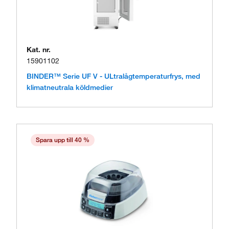
Kat. nr.
15901102
BINDER™ Serie UF V - ULtralågtemperaturfrys, med
klimatneutrala köldmedier
Spara upp till 40 %