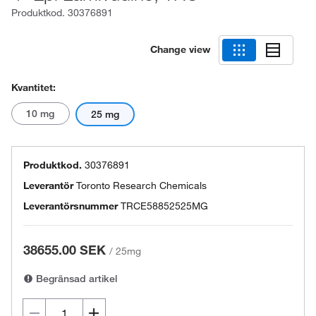
Produktkod.
30376891
Change view
Kvantitet:
10 mg
25 mg
Produktkod.
30376891
Leverantör
Toronto Research Chemicals
Leverantörsnummer
TRCE58852525MG
38655.00 SEK
/
25mg
Begränsad artikel