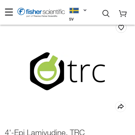
SV
4'-Epi Lamivudine, TRC