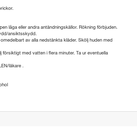
rickor.
ppen låga eller andra antändningskällor. Rökning förbjuden.
dd/ansiktsskydd.
edelbart av alla nedstänkta kläder. Skölj huden med
ktigt med vatten i flera minuter. Ta ur eventuella
N/läkare .
ohol