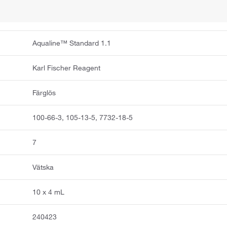
Aqualine™ Standard 1.1
Karl Fischer Reagent
Färglös
100-66-3, 105-13-5, 7732-18-5
7
Vätska
10 x 4 mL
240423