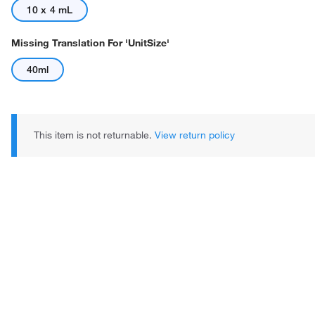
10 x 4 mL
Missing Translation For 'unitSize'
40ml
This item is not returnable.
View return policy