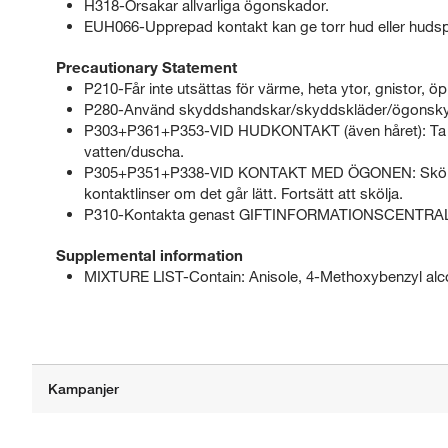
H318-Orsakar allvarliga ögonskador.
EUH066-Upprepad kontakt kan ge torr hud eller hudsp
Precautionary Statement
P210-Får inte utsättas för värme, heta ytor, gnistor, ö
P280-Använd skyddshandskar/skyddskläder/ögonsky
P303+P361+P353-VID HUDKONTAKT (även håret): Ta om
vatten/duscha.
P305+P351+P338-VID KONTAKT MED ÖGONEN: Skölj försi
kontaktlinser om det går lätt. Fortsätt att skölja.
P310-Kontakta genast GIFTINFORMATIONSCENTRALE
Supplemental information
MIXTURE LIST-Contain: Anisole, 4-Methoxybenzyl alc