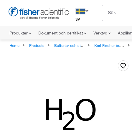
SV
Produkter
Dokument och certifikat
Verktyg
Applika
Home
Products
Buffertar och standarder
Karl Fischer buffertar och reagenser