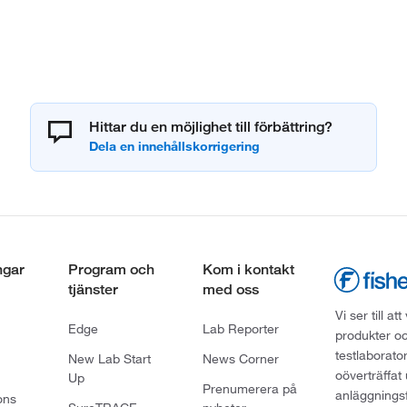
Hittar du en möjlighet till förbättring?
ngar
Program och
Kom i kontakt
tjänster
med oss
Vi ser till 
Edge
Lab Reporter
produkter oc
testlaborato
New Lab Start
News Corner
oöverträffat
Up
Prenumerera på
anläggningsf
ons