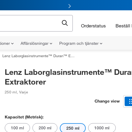
Orderstatus
Beställ 
tioner
Affärslösningar
Program och tjänster
Lenz Laborglasinstrumente™ Duran™ Extraktorer
Lenz Laborglasinstrumente™ Dur
Extraktorer
250 ml
,
Varje
Change view
Kapacitet (metrisk):
100 ml
200 ml
1000 ml
250 ml