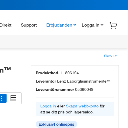
Direkt
Support
Erbjudanden
Logga in
Skriv ut
an™
Produktkod.
11806194
Leverantör
Lenz Laborglasinstrumente™
Leverantörsnummer
05360049
Logga in
eller
Skapa webbkonto
för
att se ditt pris och lagersaldo.