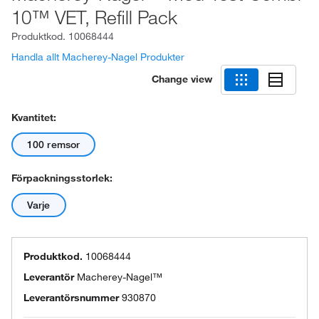
10™ VET, Refill Pack
Produktkod.
10068444
Handla allt Macherey-Nagel Produkter
Change view
Kvantitet:
100 remsor
Förpackningsstorlek:
Varje
Produktkod.
10068444
Leverantör
Macherey-Nagel™
Leverantörsnummer
930870