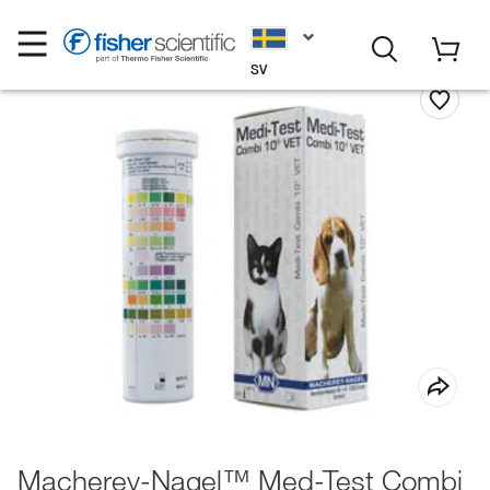
SV
Macherey-Nagel™ Med-Test Combi