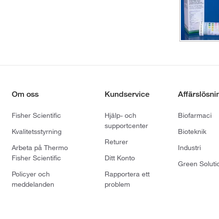
Om oss
Kundservice
Affärslösni
Fisher Scientific
Hjälp- och
Biofarmaci
supportcenter
Kvalitetsstyrning
Bioteknik
Returer
Arbeta på Thermo
Industri
Fisher Scientific
Ditt Konto
Green Soluti
Policyer och
Rapportera ett
meddelanden
problem