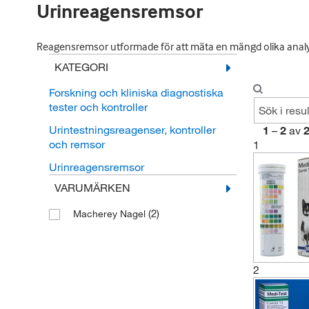
Urinreagensremsor
Reagensremsor utformade för att mäta en mängd olika analyte
KATEGORI
Forskning och kliniska diagnostiska
tester och kontroller
Urintestningsreagenser, kontroller
1
–
2
av
och remsor
1
Urinreagensremsor
VARUMÄRKEN
(2)
Macherey Nagel
2