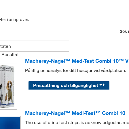
r i urinprover.
Sök i
2
Resultat
Macherey-Nagel™ Med-Test Combi 10™ VET
Pålitlig urinanalys för ditt husdjur vid vårdplatsen.
Prissättning och tillgänglighet
Macherey-Nagel™ Medi-Test™ Combi 10
The use of urine test strips is acknowledged as m