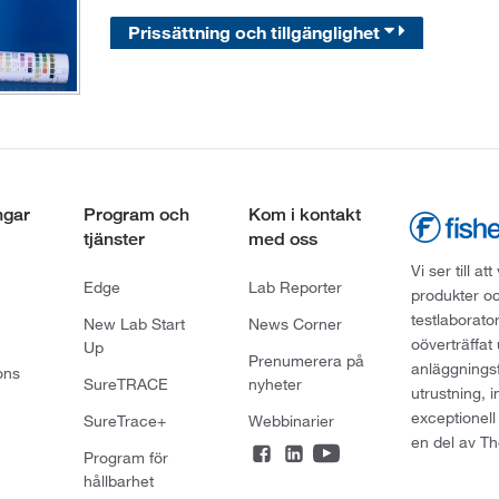
Prissättning och tillgänglighet
ngar
Program och
Kom i kontakt
tjänster
med oss
Vi ser till 
Edge
Lab Reporter
produkter oc
testlaborato
New Lab Start
News Corner
oöverträffat
Up
Prenumerera på
anläggningsf
ons
SureTRACE
nyheter
utrustning, 
exceptionell
SureTrace+
Webbinarier
en del av Th
Program för
hållbarhet