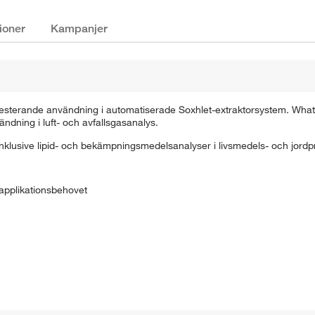
ioner
Kampanjer
högpresterande användning i automatiserade Soxhlet-extraktorsystem. Wh
ändning i luft- och avfallsgasanalys.
inklusive lipid- och bekämpningsmedelsanalyser i livsmedels- och jordp
 applikationsbehovet