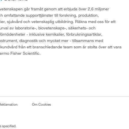
att vetenskapen går framåt genom att erbjuda över 2,6 miljoner
h omfattande supporttjänster till forskning, produktion,
rier, sjukvård och vetenskaplig utbildning. Räkna med oss för ett
 urval av laboratorie-, biovetenskaps-, säkerhets- och
örnödenheter - inklusive kemikalier, förbrukningsartiklar,
instrument, diagnostik och mycket mer - tillsammans med
 kundvård från ett branschledande team som är stolta över att vara
ermo Fisher Scientific.
Reklamation
Om Cookies
 specified.