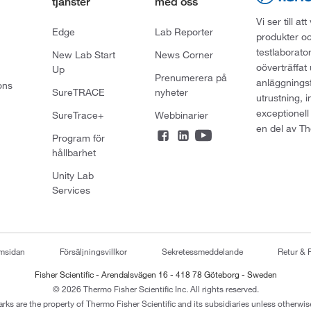
tjänster
med oss
Vi ser till 
Edge
Lab Reporter
produkter oc
testlaborato
New Lab Start
News Corner
oöverträffat
Up
Prenumerera på
anläggningsf
ons
SureTRACE
nyheter
utrustning, 
exceptionell
SureTrace+
Webbinarier
en del av Th
Program för
hållbarhet
Unity Lab
Services
emsidan
Försäljningsvillkor
Sekretessmeddelande
Retur & 
Fisher Scientific - Arendalsvägen 16 - 418 78 Göteborg - Sweden
© 2026 Thermo Fisher Scientific Inc. All rights reserved.
arks are the property of Thermo Fisher Scientific and its subsidiaries unless otherwise