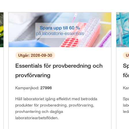
Utgår: 2026-09-30
U
Essentials för provberedning och
Sp
provförvaring
fö
Kampanjkod:
27996
Ka
Håll laboratoriet igång effektivt med betrodda
Spa
produkter för provberedning, provförvaring,
lab
provhantering och dagliga
led
laboratoriearbetsflöden.