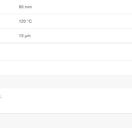
80 mm
120 °C
10 μm
.