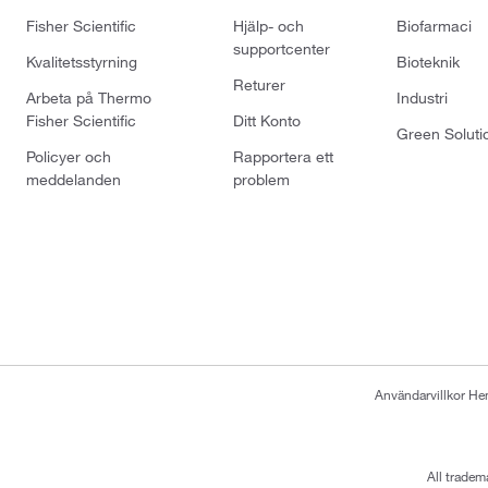
Fisher Scientific
Hjälp- och
Biofarmaci
supportcenter
Kvalitetsstyrning
Bioteknik
Returer
Arbeta på Thermo
Industri
Fisher Scientific
Ditt Konto
Green Soluti
Policyer och
Rapportera ett
meddelanden
problem
Användarvillkor H
All tradem