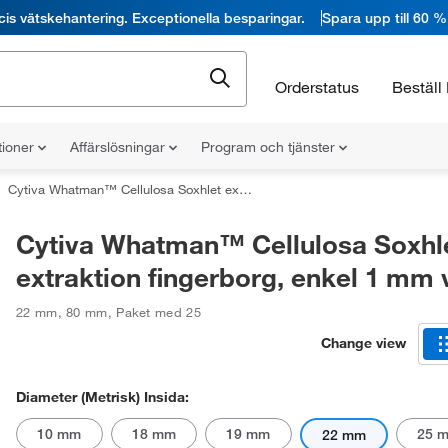
cis vätskehantering. Exceptionella besparingar.
Spara upp till 60 %
Orderstatus
Beställ 
tioner
Affärslösningar
Program och tjänster
Cytiva Whatman™ Cellulosa Soxhlet extraktion fingerborg, enkel 1 mm vägg
Cytiva Whatman™ Cellulosa Soxhl
extraktion fingerborg, enkel 1 mm
22 mm
,
80 mm
,
Paket med 25
Change view
Diameter (metrisk) Insida:
10 mm
18 mm
19 mm
25 
22 mm