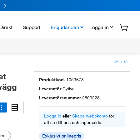
Direkt
Support
Erbjudanden
Logga in
Skriv ut
et
Produktkod.
10536731
 vägg
Leverantör
Cytiva
Leverantörsnummer
2800228
Logga in
eller
Skapa webbkonto
för
att se ditt pris och lagersaldo.
mm