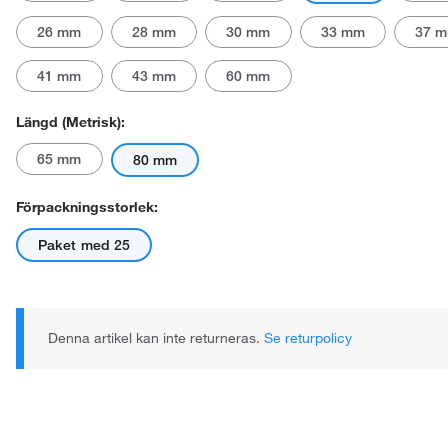
26 mm
28 mm
30 mm
33 mm
37 
41 mm
43 mm
60 mm
Längd (metrisk):
65 mm
80 mm
Förpackningsstorlek:
Paket med 25
Denna artikel kan inte returneras.
Se returpolicy