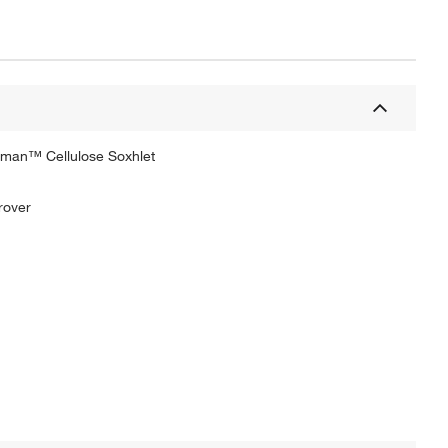
atman™ Cellulose Soxhlet
rover