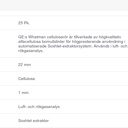
25 Pk.
GE:s Whatman cellulosarör är tillverkade av högkvalitativ
alfacellulosa bomullslinter för högpresterande användning i
automatiserade Soxhlet-extraktorsystem. Används i luft- och
rökgasanalys.
22 mm
Cellulosa
1 mm
Luft- och rökgasanalys
Soxhlet extraktor