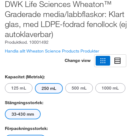
DWK Life Sciences Wheaton™
Graderade media/labbflaskor: Klart
glas, med LDPE-fodrad fenollock (ej
autoklaverbar)
Produktkod.
10001492
Handla allt Wheaton Science Products Produkter
Change view
Kapacitet (metrisk):
125 mL
500 mL
1000 mL
250 mL
Stängningsstorlek:
33-430 mm
Förpackningsstorlek: