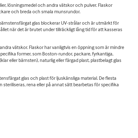
lier, lösningsmedel och andra vätskor och pulver. Flaskor
 packare och breda och smala munsrundor.
bärnstensfärgat glas blockerar UV-strålar och är utmärkt för
let när det är brutet under tillräckligt lång tid för att kasseras
andra vätskor. Flaskor har vanligtvis en öppning som är mindre
i specifika former, som Boston-rundor, packare, fyrkantiga,
lar eller bärnsten), naturlig eller färgad plast, plastbelagt glas
tensfärgat glas och plast för ljuskänsliga material. De flesta
 steriliseras, rena eller på annat sätt bearbetas för specifika