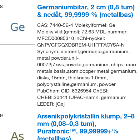
Germaniumbitar, 2 cm (0,8 tum)
8
& nedåt, 99,9999 % (metallbas)
CAS: 7440-56-4 Molekylformel: Ge
Molekylvikt (g/mol): 72.63 MDL-nummer:
MFCD00085310 InChI-nyckel:
GNPVGFCGXDBREM-UHFFFAOYSA-N
Synonym: element,germanio,germanium,
metal powder,unii-
00072j7xws,powder,germanium, chips trace
metals basis,atom,copper metal,germanium,
disks, 15mm, thickness 1.0mm,
polycrystalline,germanium, powder
PubChem CID: 6326954 ChEBI:
CHEBI:30441 IUPAC-namn: germanium
LEDER: [Ge]
Arsenikpolykristallin klump, 2–8
9
mm (0,08–0,3 tum),
Puratronic™, 99,99999+%
(metallbas)