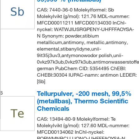
CAS: 7440-36-0 Molekylformel: Sb
Molekylvikt (g/mol): 121.76 MDL-nummer:
MFCD00011211 MFCD00134030 InChI-
nyckel: WATWJIUSRGPENY-UHFFFAOYSA-
N Synonym: powder,stibium
metallicum,antimony, metallic,antimony,
elemental,stibanylidyne,unii-
9it35j3uv3,antymonowodor polish,unii-
0vkz97k3ub,0vkz97k3ub,antimonwasserstoff
german PubChem CID: 5354495 ChEBI:
CHEBI:30304 IUPAC-namn: antimon LEDER:
[Sb]
Tellurpulver, -200 mesh, 99,5%
6
(metallbas), Thermo Scientific
Chemicals
CAS: 13494-80-9 Molekylformel: Te
Molekylvikt (g/mol): 127.60 MDL-nummer:
MFCD00134062 InChI-nyckel:
PORWMNRCUJJQNO-UHFFFAOYSA-N