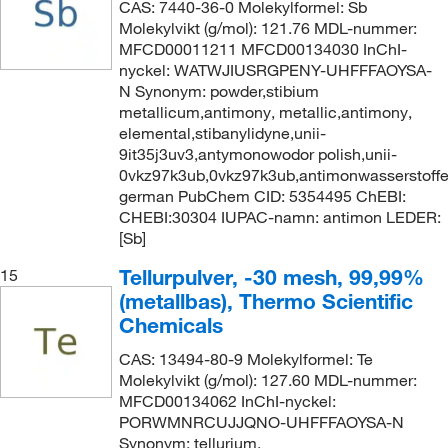
CAS: 7440-36-0 Molekylformel: Sb
Molekylvikt (g/mol): 121.76 MDL-nummer:
MFCD00011211 MFCD00134030 InChI-
nyckel: WATWJIUSRGPENY-UHFFFAOYSA-
N Synonym: powder,stibium
metallicum,antimony, metallic,antimony,
elemental,stibanylidyne,unii-
9it35j3uv3,antymonowodor polish,unii-
0vkz97k3ub,0vkz97k3ub,antimonwasserstoff
german PubChem CID: 5354495 ChEBI:
CHEBI:30304 IUPAC-namn: antimon LEDER:
[Sb]
Tellurpulver, -30 mesh, 99,99%
15
(metallbas), Thermo Scientific
Chemicals
CAS: 13494-80-9 Molekylformel: Te
Molekylvikt (g/mol): 127.60 MDL-nummer:
MFCD00134062 InChI-nyckel:
PORWMNRCUJJQNO-UHFFFAOYSA-N
Synonym: tellurium,