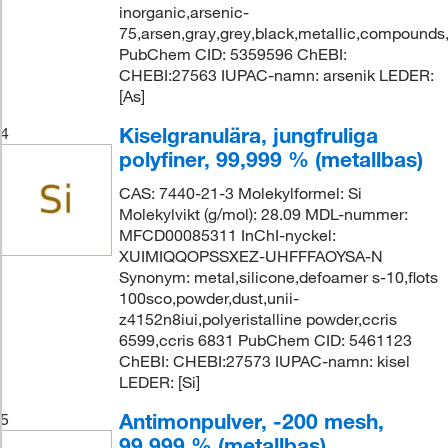
inorganic,arsenic-
75,arsen,gray,grey,black,metallic,compounds,
PubChem CID: 5359596 ChEBI:
CHEBI:27563 IUPAC-namn: arsenik LEDER:
[As]
Kiselgranulära, jungfruliga
4
polyfiner, 99,999 % (metallbas)
CAS: 7440-21-3 Molekylformel: Si
Molekylvikt (g/mol): 28.09 MDL-nummer:
MFCD00085311 InChI-nyckel:
XUIMIQQOPSSXEZ-UHFFFAOYSA-N
Synonym: metal,silicone,defoamer s-10,flots
100sco,powder,dust,unii-
z4152n8iui,polyeristalline powder,ccris
6599,ccris 6831 PubChem CID: 5461123
ChEBI: CHEBI:27573 IUPAC-namn: kisel
LEDER: [Si]
Antimonpulver, -200 mesh,
5
99,999 % (metallbas)