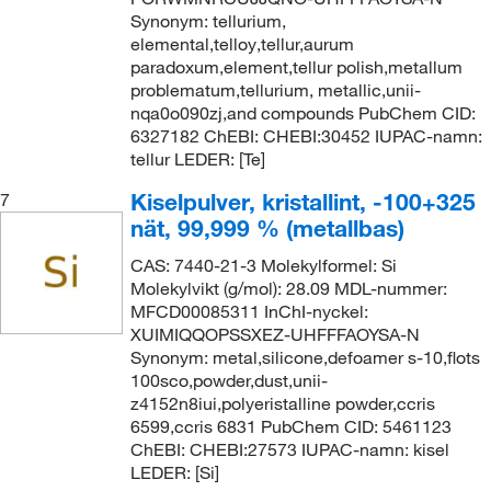
Synonym: tellurium,
elemental,telloy,tellur,aurum
paradoxum,element,tellur polish,metallum
problematum,tellurium, metallic,unii-
nqa0o090zj,and compounds PubChem CID:
6327182 ChEBI: CHEBI:30452 IUPAC-namn:
tellur LEDER: [Te]
Kiselpulver, kristallint, -100+325
7
nät, 99,999 % (metallbas)
CAS: 7440-21-3 Molekylformel: Si
Molekylvikt (g/mol): 28.09 MDL-nummer:
MFCD00085311 InChI-nyckel:
XUIMIQQOPSSXEZ-UHFFFAOYSA-N
Synonym: metal,silicone,defoamer s-10,flots
100sco,powder,dust,unii-
z4152n8iui,polyeristalline powder,ccris
6599,ccris 6831 PubChem CID: 5461123
ChEBI: CHEBI:27573 IUPAC-namn: kisel
LEDER: [Si]