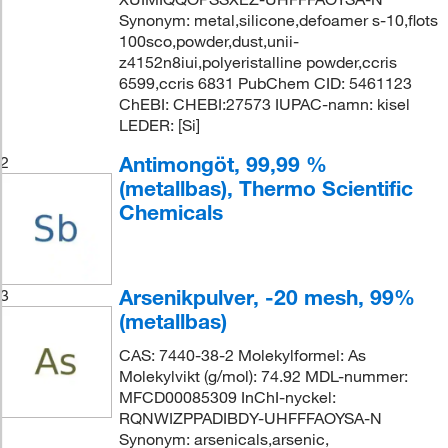
Synonym: metal,silicone,defoamer s-10,flots
100sco,powder,dust,unii-
z4152n8iui,polyeristalline powder,ccris
6599,ccris 6831 PubChem CID: 5461123
ChEBI: CHEBI:27573 IUPAC-namn: kisel
LEDER: [Si]
Antimongöt, 99,99 %
2
(metallbas), Thermo Scientific
Chemicals
Arsenikpulver, -20 mesh, 99%
3
(metallbas)
CAS: 7440-38-2 Molekylformel: As
Molekylvikt (g/mol): 74.92 MDL-nummer:
MFCD00085309 InChI-nyckel:
RQNWIZPPADIBDY-UHFFFAOYSA-N
Synonym: arsenicals,arsenic,