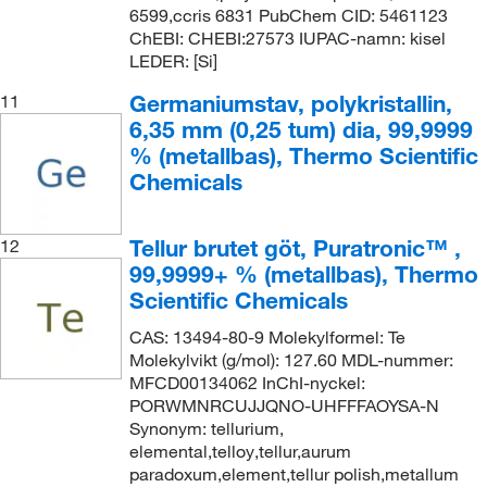
6599,ccris 6831 PubChem CID: 5461123
ChEBI: CHEBI:27573 IUPAC-namn: kisel
LEDER: [Si]
Germaniumstav, polykristallin,
11
6,35 mm (0,25 tum) dia, 99,9999
% (metallbas), Thermo Scientific
Chemicals
Tellur brutet göt, Puratronic™ ,
12
99,9999+ % (metallbas), Thermo
Scientific Chemicals
CAS: 13494-80-9 Molekylformel: Te
Molekylvikt (g/mol): 127.60 MDL-nummer:
MFCD00134062 InChI-nyckel:
PORWMNRCUJJQNO-UHFFFAOYSA-N
Synonym: tellurium,
elemental,telloy,tellur,aurum
paradoxum,element,tellur polish,metallum