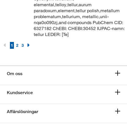
elemental,telloy,tellur,aurum
paradoxum,element,tellur polish,metallum
problematum,tellurium, metallic,unii-
nqa0o090zj,and compounds PubChem CID:
6327182 ChEBI: CHEBI:30452 IUPAC-namn:
tellur LEDER: [Te]
1
2
3
Om oss
Kundservice
Affärslösningar