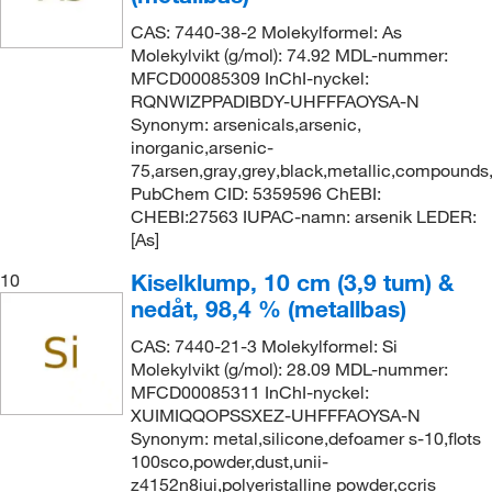
CAS: 7440-38-2 Molekylformel: As
Molekylvikt (g/mol): 74.92 MDL-nummer:
MFCD00085309 InChI-nyckel:
RQNWIZPPADIBDY-UHFFFAOYSA-N
Synonym: arsenicals,arsenic,
inorganic,arsenic-
75,arsen,gray,grey,black,metallic,compounds,
PubChem CID: 5359596 ChEBI:
CHEBI:27563 IUPAC-namn: arsenik LEDER:
[As]
Kiselklump, 10 cm (3,9 tum) &
10
nedåt, 98,4 % (metallbas)
CAS: 7440-21-3 Molekylformel: Si
Molekylvikt (g/mol): 28.09 MDL-nummer:
MFCD00085311 InChI-nyckel:
XUIMIQQOPSSXEZ-UHFFFAOYSA-N
Synonym: metal,silicone,defoamer s-10,flots
100sco,powder,dust,unii-
z4152n8iui,polyeristalline powder,ccris