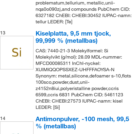
problematum,tellurium, metallic,unii-
nqa0o090zj,and compounds PubChem CID:
6327182 ChEBI: CHEBI:30452 IUPAC-namn:
tellur LEDER: [Te]
Kiselplatta, 9,5 mm tjock,
13
99,999 % (metallbas)
CAS: 7440-21-3 Molekylformel: Si
Molekylvikt (g/mol): 28.09 MDL-nummer:
MFCD00085311 InChI-nyckel:
XUIMIQQOPSSXEZ-UHFFFAOYSA-N
Synonym: metal,silicone,defoamer s-10,flots
100sco,powder,dust,unii-
z4152n8iui,polyeristalline powder,ccris
6599,ccris 6831 PubChem CID: 5461123
ChEBI: CHEBI:27573 IUPAC-namn: kisel
LEDER: [Si]
Antimonpulver, -100 mesh, 99,5
14
% (metallbas)