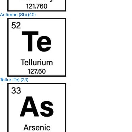
Antimon (Sb)
(40)
Tellur (Te)
(23)