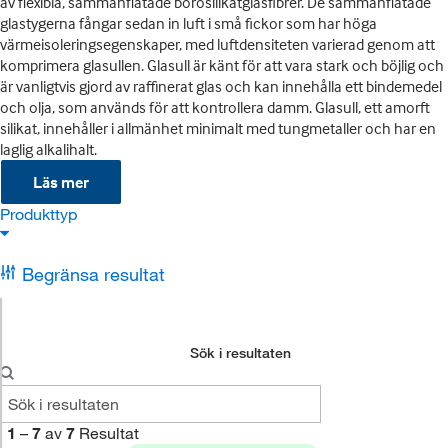
av flexibla, sammanflätade borosilikatglasfibrer. De sammanflätade
glastygerna fångar sedan in luft i små fickor som har höga
värmeisoleringsegenskaper, med luftdensiteten varierad genom att
komprimera glasullen. Glasull är känt för att vara stark och böjlig och
är vanligtvis gjord av raffinerat glas och kan innehålla ett bindemedel
och olja, som används för att kontrollera damm. Glasull, ett amorft
silikat, innehåller i allmänhet minimalt med tungmetaller och har en
laglig alkalihalt.
Läs mer
Produkttyp
Begränsa resultat
Sök i resultaten
1
–
7
av
7
Resultat