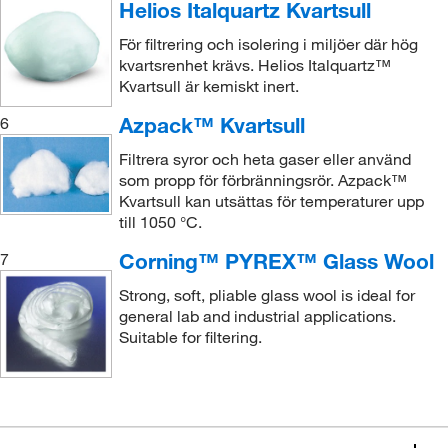
Helios Italquartz Kvartsull
För filtrering och isolering i miljöer där hög
kvartsrenhet krävs. Helios Italquartz™
Kvartsull är kemiskt inert.
Azpack™ Kvartsull
6
Filtrera syror och heta gaser eller använd
som propp för förbränningsrör. Azpack™
Kvartsull kan utsättas för temperaturer upp
till 1050 °C.
Corning™ PYREX™ Glass Wool
7
Strong, soft, pliable glass wool is ideal for
general lab and industrial applications.
Suitable for filtering.