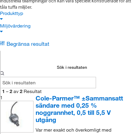
industriella tillämpningar och kan vara speciellt konstruerade för att
tåla tuffa miljöer.
Produkttyp
Miljövärdering
Begränsa resultat
Sök i resultaten
1
–
2
av
2
Resultat
Cole-Parmer™ ±Sammansatt
1
sändare med 0,25 %
noggrannhet, 0,5 till 5,5 V
utgång
Var mer exakt och överkomligt med