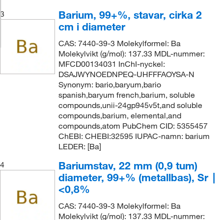
Barium, 99+%, stavar, cirka 2
3
cm i diameter
CAS: 7440-39-3 Molekylformel: Ba
Molekylvikt (g/mol): 137.33 MDL-nummer:
MFCD00134031 InChI-nyckel:
DSAJWYNOEDNPEQ-UHFFFAOYSA-N
Synonym: bario,baryum,bario
spanish,baryum french,barium, soluble
compounds,unii-24gp945v5t,and soluble
compounds,barium, elemental,and
compounds,atom PubChem CID: 5355457
ChEBI: CHEBI:32595 IUPAC-namn: barium
LEDER: [Ba]
Bariumstav, 22 mm (0,9 tum)
4
diameter, 99+% (metallbas), Sr ∣
<0,8%
CAS: 7440-39-3 Molekylformel: Ba
Molekylvikt (g/mol): 137.33 MDL-nummer: