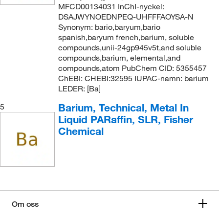
MFCD00134031 InChI-nyckel:
DSAJWYNOEDNPEQ-UHFFFAOYSA-N
Synonym: bario,baryum,bario
spanish,baryum french,barium, soluble
compounds,unii-24gp945v5t,and soluble
compounds,barium, elemental,and
compounds,atom PubChem CID: 5355457
ChEBI: CHEBI:32595 IUPAC-namn: barium
LEDER: [Ba]
Barium, Technical, Metal In
5
Liquid PARaffin, SLR, Fisher
Chemical
Om oss