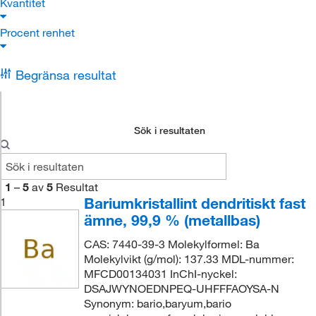
Kvantitet
Procent renhet
Begränsa resultat
Sök i resultaten
1
–
5
av
5
Resultat
Bariumkristallint dendritiskt fast
1
ämne, 99,9 % (metallbas)
CAS: 7440-39-3 Molekylformel: Ba
Molekylvikt (g/mol): 137.33 MDL-nummer:
MFCD00134031 InChI-nyckel:
DSAJWYNOEDNPEQ-UHFFFAOYSA-N
Synonym: bario,baryum,bario