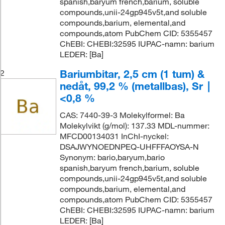
spanish,baryum french,barium, soluble
compounds,unii-24gp945v5t,and soluble
compounds,barium, elemental,and
compounds,atom PubChem CID: 5355457
ChEBI: CHEBI:32595 IUPAC-namn: barium
LEDER: [Ba]
Bariumbitar, 2,5 cm (1 tum) &
2
nedåt, 99,2 % (metallbas), Sr ∣
<0,8 %
CAS: 7440-39-3 Molekylformel: Ba
Molekylvikt (g/mol): 137.33 MDL-nummer:
MFCD00134031 InChI-nyckel:
DSAJWYNOEDNPEQ-UHFFFAOYSA-N
Synonym: bario,baryum,bario
spanish,baryum french,barium, soluble
compounds,unii-24gp945v5t,and soluble
compounds,barium, elemental,and
compounds,atom PubChem CID: 5355457
ChEBI: CHEBI:32595 IUPAC-namn: barium
LEDER: [Ba]