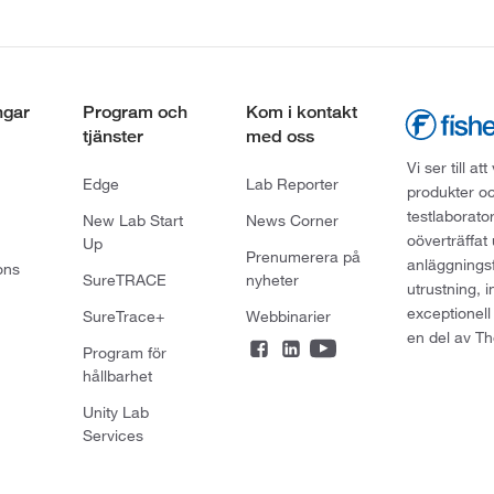
ngar
Program och
Kom i kontakt
tjänster
med oss
Vi ser till 
Edge
Lab Reporter
produkter oc
testlaborato
New Lab Start
News Corner
oöverträffat
Up
Prenumerera på
anläggningsf
ons
SureTRACE
nyheter
utrustning, 
exceptionell
SureTrace+
Webbinarier
en del av Th
Program för
hållbarhet
Unity Lab
Services