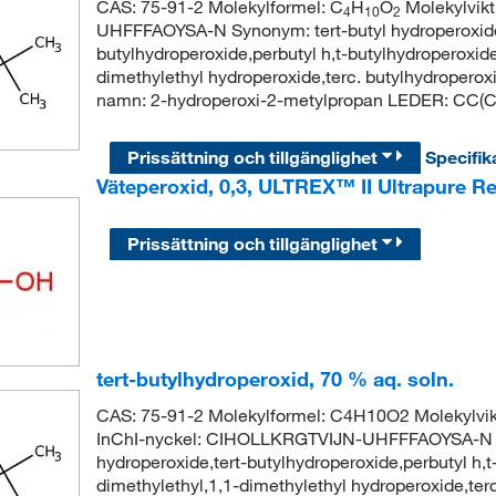
CAS: 75-91-2 Molekylformel: C
H
O
Molekylvikt
4
10
2
UHFFFAOYSA-N Synonym: tert-butyl hydroperoxide,t
butylhydroperoxide,perbutyl h,t-butylhydroperoxid
dimethylethyl hydroperoxide,terc. butylhydrope
namn: 2-hydroperoxi-2-metylpropan LEDER: CC(
Prissättning och tillgänglighet
Specifik
Väteperoxid, 0,3, ULTREX™ II Ultrapure R
Prissättning och tillgänglighet
tert-butylhydroperoxid, 70 % aq. soln.
CAS: 75-91-2 Molekylformel: C4H10O2 Molekylv
InChI-nyckel: CIHOLLKRGTVIJN-UHFFFAOYSA-N Syn
hydroperoxide,tert-butylhydroperoxide,perbutyl h,
dimethylethyl,1,1-dimethylethyl hydroperoxide,te