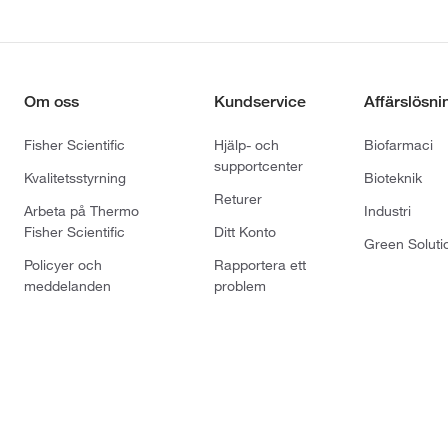
Om oss
Kundservice
Affärslösni
Fisher Scientific
Hjälp- och
Biofarmaci
supportcenter
Kvalitetsstyrning
Bioteknik
Returer
Arbeta på Thermo
Industri
Fisher Scientific
Ditt Konto
Green Soluti
Policyer och
Rapportera ett
meddelanden
problem