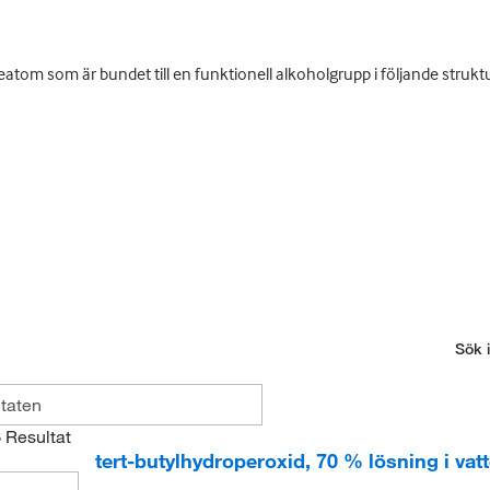
reatom som är bundet till en funktionell alkoholgrupp i följande stru
Sök i
3
Resultat
tert-butylhydroperoxid, 70 % lösning i vat