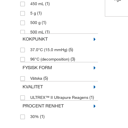
(1)
450 mL
(1)
5 g
(1)
500 g
(1)
500 mL
KOKPUNKT
(5)
37.0°C (15.0 mmHg)
(3)
96°C (decomposition)
FYSISK FORM
(5)
Vätska
KVALITET
(1)
ULTREX™ II Ultrapure Reagens
PROCENT RENHET
(1)
30%