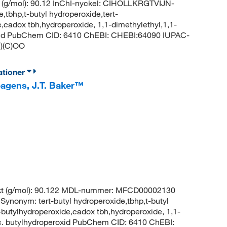
 (g/mol): 90.12 InChI-nyckel: CIHOLLKRGTVIJN-
bhp,t-butyl hydroperoxide,tert-
e,cadox tbh,hydroperoxide, 1,1-dimethylethyl,1,1-
roxid PubChem CID: 6410 ChEBI: CHEBI:64090 IUPAC-
C)(C)OO
ationer
eagens, J.T. Baker™
ikt (g/mol): 90.122 MDL-nummer: MFCD00002130
onym: tert-butyl hydroperoxide,tbhp,t-butyl
t-butylhydroperoxide,cadox tbh,hydroperoxide, 1,1-
rc. butylhydroperoxid PubChem CID: 6410 ChEBI: