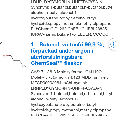
LRHPLDYGYMQRHN-UHFFFAOYSA-N
Synonym: 1-butanol,butanol,n-butanol,butyl
alcohol,n-butyl alcohol,1-
hydroxybutane,propylcarbinol,butyl
hydroxide,propylmethanol,methylolpropane
PubChem CID: 263 ChEBI: CHEBI:28885
IUPAC-namn: butan-1-ol LEDER: CCCCO
1 - Butanol, vattenfri 99,9 %,
9
förpackad under argon i
återförslutningsbara
ChemSeal™ flaskor
CAS: 71-36-3 Molekylformel: C4H10O
Molekylvikt (g/mol): 74.123 MDL-nummer:
MFCD00002964 InChI-nyckel:
LRHPLDYGYMQRHN-UHFFFAOYSA-N
Synonym: 1-butanol,butanol,n-butanol,butyl
alcohol,n-butyl alcohol,1-
hydroxybutane,propylcarbinol,butyl
hydroxide,propylmethanol,methylolpropane
PubChem CID: 263 ChEBI: CHEBI:28885