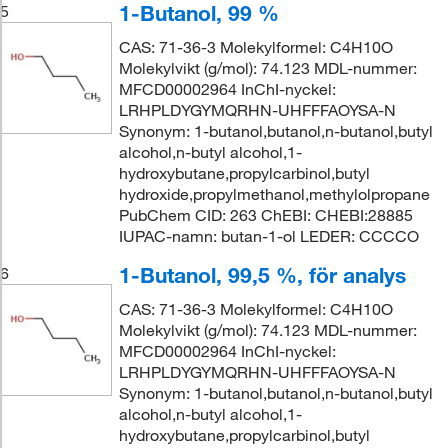
1-Butanol, 99 %
5
CAS: 71-36-3 Molekylformel: C4H10O
Molekylvikt (g/mol): 74.123 MDL-nummer:
MFCD00002964 InChI-nyckel:
LRHPLDYGYMQRHN-UHFFFAOYSA-N
Synonym: 1-butanol,butanol,n-butanol,butyl
alcohol,n-butyl alcohol,1-
hydroxybutane,propylcarbinol,butyl
hydroxide,propylmethanol,methylolpropane
PubChem CID: 263 ChEBI: CHEBI:28885
IUPAC-namn: butan-1-ol LEDER: CCCCO
1-Butanol, 99,5 %, för analys
6
CAS: 71-36-3 Molekylformel: C4H10O
Molekylvikt (g/mol): 74.123 MDL-nummer:
MFCD00002964 InChI-nyckel:
LRHPLDYGYMQRHN-UHFFFAOYSA-N
Synonym: 1-butanol,butanol,n-butanol,butyl
alcohol,n-butyl alcohol,1-
hydroxybutane,propylcarbinol,butyl