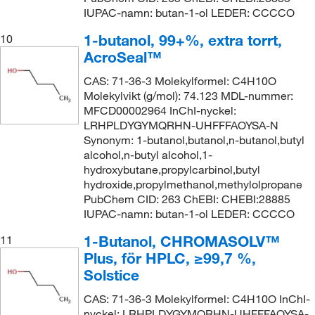
IUPAC-namn: butan-1-ol LEDER: CCCCO
1-butanol, 99+%, extra torrt,
10
AcroSeal™
CAS: 71-36-3 Molekylformel: C4H10O
Molekylvikt (g/mol): 74.123 MDL-nummer:
MFCD00002964 InChI-nyckel:
LRHPLDYGYMQRHN-UHFFFAOYSA-N
Synonym: 1-butanol,butanol,n-butanol,butyl
alcohol,n-butyl alcohol,1-
hydroxybutane,propylcarbinol,butyl
hydroxide,propylmethanol,methylolpropane
PubChem CID: 263 ChEBI: CHEBI:28885
IUPAC-namn: butan-1-ol LEDER: CCCCO
1-Butanol, CHROMASOLV™
11
Plus, för HPLC, ≥99,7 %,
Solstice
CAS: 71-36-3 Molekylformel: C4H10O InChI-
nyckel: LRHPLDYGYMQRHN-UHFFFAOYSA-