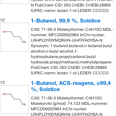
N PubChem CID: 263 ChEBI: CHEBI:28885
IUPAC-namn: butan-1-ol LEDER: CCCCO
1-Butanol, 99,9 %, Solstice
12
CAS: 71-36-3 Molekylformel: C4H10O MDL-
nummer: MFCD00002964 InChI-nyckel:
LRHPLDYGYMQRHN-UHFFFAOYSA-N
Synonym: 1-butanol,butanol,n-butanol,butyl
alcohol,n-butyl alcohol,1-
hydroxybutane,propylcarbinol,butyl
hydroxide,propylmethanol,methylolpropane
PubChem CID: 263 ChEBI: CHEBI:28885
IUPAC-namn: butan-1-ol LEDER: CCCCO
1-Butanol, ACS-reagens, ≥99,4
13
%, Solstice
CAS: 71-36-3 Molekylformel: C4H10O
Molekylvikt (g/mol): 74.123 MDL-nummer:
MFCD00002964 InChI-nyckel:
LRHPLDYGYMQRHN-UHFFFAOYSA-N