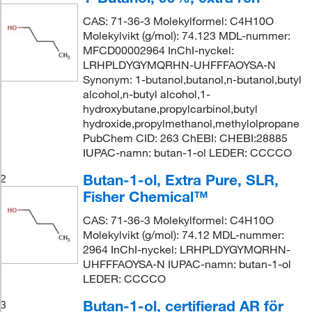
CAS: 71-36-3 Molekylformel: C4H10O
Molekylvikt (g/mol): 74.123 MDL-nummer:
MFCD00002964 InChI-nyckel:
LRHPLDYGYMQRHN-UHFFFAOYSA-N
Synonym: 1-butanol,butanol,n-butanol,butyl
alcohol,n-butyl alcohol,1-
hydroxybutane,propylcarbinol,butyl
hydroxide,propylmethanol,methylolpropane
PubChem CID: 263 ChEBI: CHEBI:28885
IUPAC-namn: butan-1-ol LEDER: CCCCO
Butan-1-ol, Extra Pure, SLR,
2
Fisher Chemical™
CAS: 71-36-3 Molekylformel: C4H10O
Molekylvikt (g/mol): 74.12 MDL-nummer:
2964 InChI-nyckel: LRHPLDYGYMQRHN-
UHFFFAOYSA-N IUPAC-namn: butan-1-ol
LEDER: CCCCO
Butan-1-ol, certifierad AR för
3