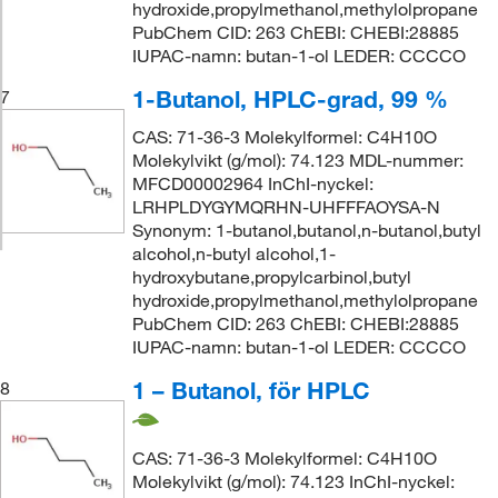
hydroxide,propylmethanol,methylolpropane
PubChem CID: 263 ChEBI: CHEBI:28885
IUPAC-namn: butan-1-ol LEDER: CCCCO
1-Butanol, HPLC-grad, 99 %
7
CAS: 71-36-3 Molekylformel: C4H10O
Molekylvikt (g/mol): 74.123 MDL-nummer:
MFCD00002964 InChI-nyckel:
LRHPLDYGYMQRHN-UHFFFAOYSA-N
Synonym: 1-butanol,butanol,n-butanol,butyl
alcohol,n-butyl alcohol,1-
hydroxybutane,propylcarbinol,butyl
hydroxide,propylmethanol,methylolpropane
PubChem CID: 263 ChEBI: CHEBI:28885
IUPAC-namn: butan-1-ol LEDER: CCCCO
1 – Butanol, för HPLC
8
CAS: 71-36-3 Molekylformel: C4H10O
Molekylvikt (g/mol): 74.123 InChI-nyckel: