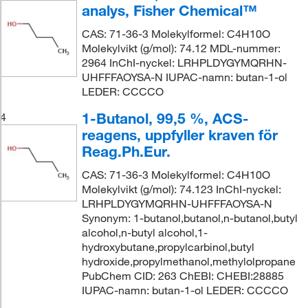
analys, Fisher Chemical™
CAS: 71-36-3 Molekylformel: C4H10O
Molekylvikt (g/mol): 74.12 MDL-nummer:
2964 InChI-nyckel: LRHPLDYGYMQRHN-
UHFFFAOYSA-N IUPAC-namn: butan-1-ol
LEDER: CCCCO
1-Butanol, 99,5 %, ACS-
4
reagens, uppfyller kraven för
Reag.Ph.Eur.
CAS: 71-36-3 Molekylformel: C4H10O
Molekylvikt (g/mol): 74.123 InChI-nyckel:
LRHPLDYGYMQRHN-UHFFFAOYSA-N
Synonym: 1-butanol,butanol,n-butanol,butyl
alcohol,n-butyl alcohol,1-
hydroxybutane,propylcarbinol,butyl
hydroxide,propylmethanol,methylolpropane
PubChem CID: 263 ChEBI: CHEBI:28885
IUPAC-namn: butan-1-ol LEDER: CCCCO