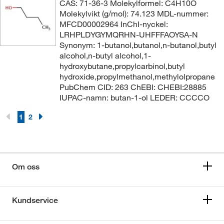
CAS: 71-36-3 Molekylformel: C4H10O
Molekylvikt (g/mol): 74.123 MDL-nummer:
MFCD00002964 InChI-nyckel:
LRHPLDYGYMQRHN-UHFFFAOYSA-N
Synonym: 1-butanol,butanol,n-butanol,butyl
alcohol,n-butyl alcohol,1-
hydroxybutane,propylcarbinol,butyl
hydroxide,propylmethanol,methylolpropane
PubChem CID: 263 ChEBI: CHEBI:28885
IUPAC-namn: butan-1-ol LEDER: CCCCO
1
2
Om oss
Kundservice