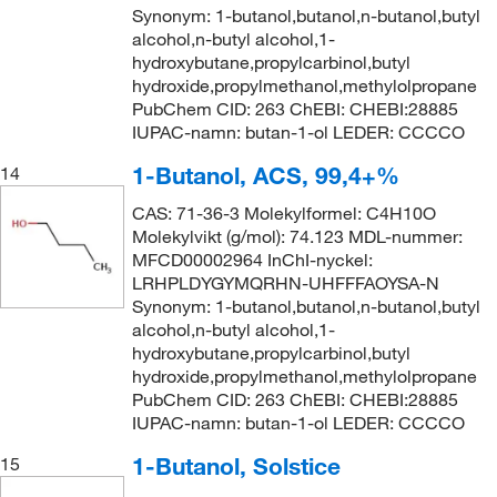
Synonym: 1-butanol,butanol,n-butanol,butyl
alcohol,n-butyl alcohol,1-
hydroxybutane,propylcarbinol,butyl
hydroxide,propylmethanol,methylolpropane
PubChem CID: 263 ChEBI: CHEBI:28885
IUPAC-namn: butan-1-ol LEDER: CCCCO
1-Butanol, ACS, 99,4+%
14
CAS: 71-36-3 Molekylformel: C4H10O
Molekylvikt (g/mol): 74.123 MDL-nummer:
MFCD00002964 InChI-nyckel:
LRHPLDYGYMQRHN-UHFFFAOYSA-N
Synonym: 1-butanol,butanol,n-butanol,butyl
alcohol,n-butyl alcohol,1-
hydroxybutane,propylcarbinol,butyl
hydroxide,propylmethanol,methylolpropane
PubChem CID: 263 ChEBI: CHEBI:28885
IUPAC-namn: butan-1-ol LEDER: CCCCO
1-Butanol, Solstice
15