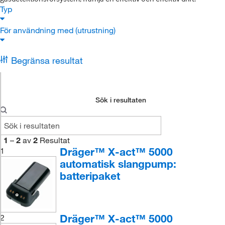
Typ
För användning med (utrustning)
Begränsa resultat
Sök i resultaten
1
–
2
av
2
Resultat
Dräger™ X-act™ 5000
1
automatisk slangpump:
batteripaket
Dräger™ X-act™ 5000
2