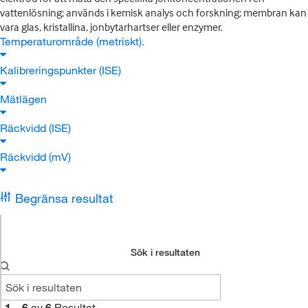
vattenlösning; används i kemisk analys och forskning; membran kan
vara glas, kristallina, jonbytarhartser eller enzymer.
Temperaturområde (metriskt).
Kalibreringspunkter (ISE)
Mätlägen
Räckvidd (ISE)
Räckvidd (mV)
Begränsa resultat
Sök i resultaten
1
–
6
av
6
Resultat