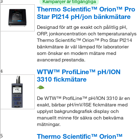
3
Kampanjer är tillgängliga
Thermo Scientific™ Orion™ Pro
Star PI214 pH/jon bänkmätare
Designad för att ge exakt och pålitlig pH,
ORP, jonkoncentration och temperaturanalys
Thermo Scientific™ Orion™ Pro Star PI214
bänkmätare är väl lämpad för laboratorier
som önskar en modern mätare med
avancerad prestanda.
WTW™ ProfiLine™ pH/ION
4
3310 fickmätare
De WTW™ ProfiLine™ pH/ION 3310 är en
exakt, bärbar pH/mV/ISE fickmätare med
upplyst bakgrundsgrafisk display och
manuellt minne för säkra och bekväma
mätningar.
Thermo Scientific™ Orion™
5