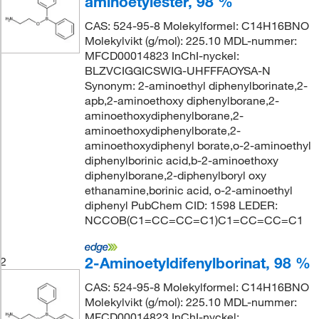
aminoetylester, 98 %
CAS: 524-95-8 Molekylformel: C14H16BNO
Molekylvikt (g/mol): 225.10 MDL-nummer:
MFCD00014823 InChI-nyckel:
BLZVCIGGICSWIG-UHFFFAOYSA-N
Synonym: 2-aminoethyl diphenylborinate,2-
apb,2-aminoethoxy diphenylborane,2-
aminoethoxydiphenylborane,2-
aminoethoxydiphenylborate,2-
aminoethoxydiphenyl borate,o-2-aminoethyl
diphenylborinic acid,b-2-aminoethoxy
diphenylborane,2-diphenylboryl oxy
ethanamine,borinic acid, o-2-aminoethyl
diphenyl PubChem CID: 1598 LEDER:
NCCOB(C1=CC=CC=C1)C1=CC=CC=C1
2-Aminoetyldifenylborinat, 98 %
2
CAS: 524-95-8 Molekylformel: C14H16BNO
Molekylvikt (g/mol): 225.10 MDL-nummer:
MFCD00014823 InChI-nyckel: