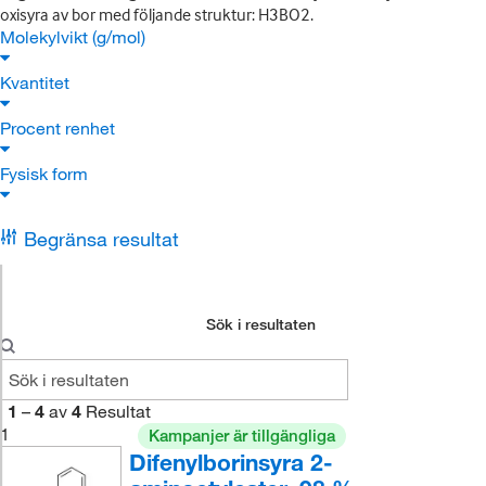
oxisyra av bor med följande struktur: H3BO2.
Molekylvikt (g/mol)
Kvantitet
Procent renhet
Fysisk form
Begränsa resultat
Sök i resultaten
1
–
4
av
4
Resultat
1
Kampanjer är tillgängliga
Difenylborinsyra 2-