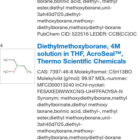
borane,borinic acid, diethyl-, methyl
ester,diethyl methoxyborane,unii-
3ah40d7l25,diethyl-
methoxyborane,methoxy-
diethylborane,methoxydiethyl-borane
PubChem CID: 522516 LEDER: CCB(CC)OC
Diethylmethoxyborane, 4M
4
solution in THF, AcroSeal™,
Thermo Scientific Chemicals
CAS: 7397-46-8 Molekylformel: C5H13BO
Molekylvikt (g/mol): 99.97 MDL-nummer:
MFCD00013240 InChI-nyckel:
FESAXEDIWWXCNG-UHFFFAOYSA-N
Synonym: methoxydiethylborane,methyl
diethylborinate,diethyl methoxy
borane,borinic acid, diethyl-, methyl
ester,diethyl methoxyborane,unii-
3ah40d7l25,diethyl-
methoxyborane,methoxy-
diethylborane,methoxydiethyl-borane