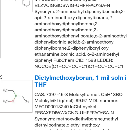
BLZVCIGGICSWIG-UHFFFAOYSA-N
Synonym: 2-aminoethyl diphenylborinate,2-
apb,2-aminoethoxy diphenylborane,2-
aminoethoxydiphenylborane,2-
aminoethoxydiphenylborate,2-
aminoethoxydiphenyl borate,o-2-aminoethyl
diphenylborinic acid,b-2-aminoethoxy
diphenylborane,2-diphenylboryl oxy
ethanamine,borinic acid, o-2-aminoethyl
diphenyl PubChem CID: 1598 LEDER:
NCCOB(C1=CC=CC=C1)C1=CC=CC=C1
Dietylmethoxyboran, 1 mil soln i
3
THF
CAS: 7397-46-8 Molekylformel: C5H13BO
Molekylvikt (g/mol): 99.97 MDL-nummer:
MFCD00013240 InChI-nyckel:
FESAXEDIWWXCNG-UHFFFAOYSA-N
Synonym: methoxydiethylborane,methyl
diethylborinate,diethyl methoxy