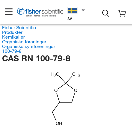
SV
Fisher Scientific
Produkter
Kemikalier
Organiska föreningar
Organiska syreföreningar
100-79-8
CAS RN 100-79-8
H
C
CH
3
3
O
O
OH