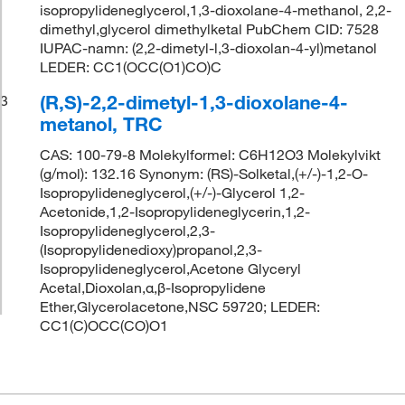
isopropylideneglycerol,1,3-dioxolane-4-methanol, 2,2-
dimethyl,glycerol dimethylketal PubChem CID: 7528
IUPAC-namn: (2,2-dimetyl-l,3-dioxolan-4-yl)metanol
LEDER: CC1(OCC(O1)CO)C
(R,S)-2,2-dimetyl-1,3-dioxolane-4-
3
metanol, TRC
CAS: 100-79-8 Molekylformel: C6H12O3 Molekylvikt
(g/mol): 132.16 Synonym: (RS)-Solketal,(+/-)-1,2-O-
Isopropylideneglycerol,(+/-)-Glycerol 1,2-
Acetonide,1,2-Isopropylideneglycerin,1,2-
Isopropylideneglycerol,2,3-
(Isopropylidenedioxy)propanol,2,3-
Isopropylideneglycerol,Acetone Glyceryl
Acetal,Dioxolan,α,β-Isopropylidene
Ether,Glycerolacetone,NSC 59720; LEDER:
CC1(C)OCC(CO)O1