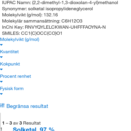
IUPAC Namn:
(2,2-dimethyl-1,3-dioxolan-4-yl)methanol
Synonymer:
solketal isopropylideneglycerol
Molekylvikt (g/mol):
132.16
Molekylär sammansättning:
C6H12O3
InChi Key:
RNVYQYLELCKWAN-UHFFFAOYNA-N
SMILES:
CC1(C)OCC(CO)O1
Molekylvikt (g/mol)
Kvantitet
Kokpunkt
Procent renhet
Fysisk form
Begränsa resultat
1
–
3
av
3
Resultat
Solketal, 97 %
1