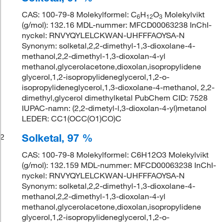
CAS: 100-79-8 Molekylformel: C
H
O
Molekylvikt
6
12
3
(g/mol): 132.16 MDL-nummer: MFCD00063238 InChI-
nyckel: RNVYQYLELCKWAN-UHFFFAOYSA-N
Synonym: solketal,2,2-dimethyl-1,3-dioxolane-4-
methanol,2,2-dimethyl-1,3-dioxolan-4-yl
methanol,glycerolacetone,dioxolan,isopropylidene
glycerol,1,2-isopropylideneglycerol,1,2-o-
isopropylideneglycerol,1,3-dioxolane-4-methanol, 2,2-
dimethyl,glycerol dimethylketal PubChem CID: 7528
IUPAC-namn: (2,2-dimetyl-l,3-dioxolan-4-yl)metanol
LEDER: CC1(OCC(O1)CO)C
Solketal, 97 %
2
CAS: 100-79-8 Molekylformel: C6H12O3 Molekylvikt
(g/mol): 132.159 MDL-nummer: MFCD00063238 InChI-
nyckel: RNVYQYLELCKWAN-UHFFFAOYSA-N
Synonym: solketal,2,2-dimethyl-1,3-dioxolane-4-
methanol,2,2-dimethyl-1,3-dioxolan-4-yl
methanol,glycerolacetone,dioxolan,isopropylidene
glycerol,1,2-isopropylideneglycerol,1,2-o-