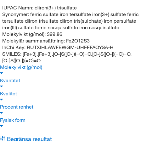
IUPAC Namn:
diiron(3+) trisulfate
Synonymer:
ferric sulfate iron tersulfate iron(3+) sulfate ferric
tersulfate diiron trisulfate diiron tris(sulphate) iron persulfate
iron(III) sulfate ferric sesquisulfate iron sesquisulfate
Molekylvikt (g/mol):
399.86
Molekylär sammansättning:
Fe2O12S3
InChi Key:
RUTXIHLAWFEWGM-UHFFFAOYSA-H
SMILES:
[Fe+3].[Fe+3].[O-]S([O-])(=O)=O.[O-]S([O-])(=O)=O.
[O-]S([O-])(=O)=O
Molekylvikt (g/mol)
Kvantitet
Kvalitet
Procent renhet
Fysisk form
Begränsa resultat