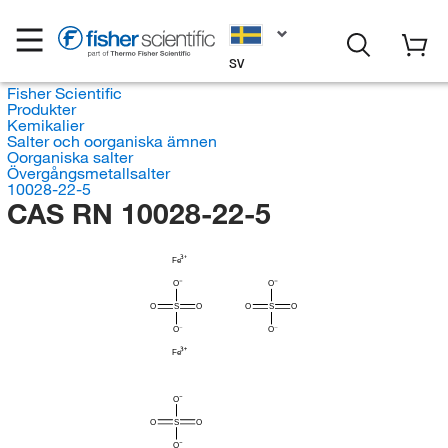
SV
Fisher Scientific
Produkter
Kemikalier
Salter och oorganiska ämnen
Oorganiska salter
Övergångsmetallsalter
10028-22-5
CAS RN 10028-22-5
Fe
O
O
O
S
O
O
S
O
O
O
Fe
O
O
S
O
O