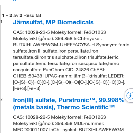
1
–
2
av
2
Resultat
Järnsulfat, MP Biomedicals
1
CAS: 10028-22-5 Molekylformel: Fe2O12S3
Molekylvikt (g/mol): 399.858 InChI-nyckel:
RUTXIHLAWFEWGM-UHFFFAOYSA-H Synonym: ferric
sulfate,iron iii sulfate,iron persulfate,iron
tersulfate,diiron tris sulphate,diiron trisulfate,ferric
persulfate,ferric tersulfate,iron sesquisulfate,ferric
sesquisulfate PubChem CID: 24826 ChEBI:
CHEBI:53438 IUPAC-namn: järn(3+);trisulfat LEDER:
[O-]S(=O)(=O)[O-].[O-]S(=O)(=O)[O-].[O-]S(=O)(=O)[O-].
[Fe+3].[Fe+3]
Iron(III) sulfate, Puratronic™, 99.998%
2
(metals basis), Thermo Scientific™
CAS: 10028-22-5 Molekylformel: Fe2O12S3
Molekylvikt (g/mol): 399.858 MDL-nummer:
MFCD00011007 InChI-nyckel: RUTXIHLAWFEWGM-