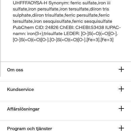
UHFFFAOYSA-H Synonym: ferric sulfate,iron iii
sulfate,iron persulfate,iron tersulfate,diiron tris
sulphate,diiron trisulfate,ferric persulfate,ferric
tersulfate,iron sesquisulfate,ferric sesquisulfate
PubChem CID: 24826 ChEBI: CHEBI:53438 IUPAC-
namn: iron(3+);trisulfate LEDER: [O-]S(=O)(=O)[O-].
[O-]S(=O)(=O)[O-].[O-]S(=O)(=O)[O-].[Fe+3].[Fe+3]
Om oss
Kundservice
Affärslösningar
Program och tjänster