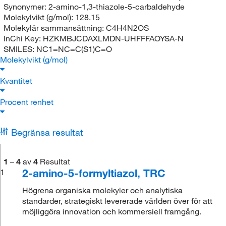
Synonymer:
2-amino-1,3-thiazole-5-carbaldehyde
Molekylvikt (g/mol):
128.15
Molekylär sammansättning:
C4H4N2OS
InChi Key:
HZKMBJCDAXLMDN-UHFFFAOYSA-N
SMILES:
NC1=NC=C(S1)C=O
Molekylvikt (g/mol)
Kvantitet
Procent renhet
Begränsa resultat
1
–
4
av
4
Resultat
2-amino-5-formyltiazol, TRC
1
Högrena organiska molekyler och analytiska
standarder, strategiskt levererade världen över för att
möjliggöra innovation och kommersiell framgång.