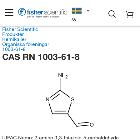
SV
Fisher Scientific
Produkter
Kemikalier
Organiska föreningar
1003-61-8
CAS RN 1003-61-8
NH
2
N
S
O
IUPAC Namn:
2-amino-1,3-thiazole-5-carbaldehyde