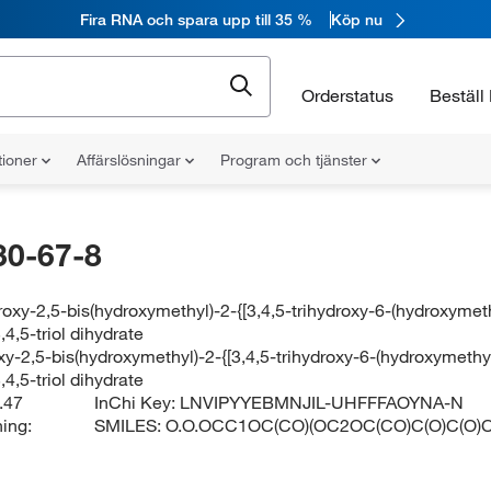
Fira RNA och spara upp till 35 %
Köp nu
Orderstatus
Beställ 
tioner
Affärslösningar
Program och tjänster
30-67-8
roxy-2,5-bis(hydroxymethyl)-2-{[3,4,5-trihydroxy-6-(hydroxymet
4,5-triol dihydrate
xy-2,5-bis(hydroxymethyl)-2-{[3,4,5-trihydroxy-6-(hydroxymethy
4,5-triol dihydrate
.47
InChi Key:
LNVIPYYEBMNJIL-UHFFFAOYNA-N
ing:
SMILES:
O.O.OCC1OC(CO)(OC2OC(CO)C(O)C(O)