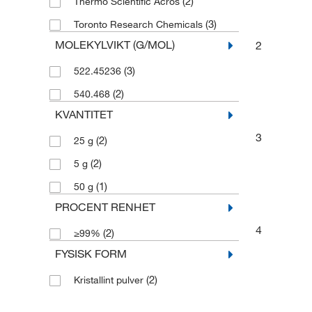
(2)
Thermo Scientific Acros
(3)
Toronto Research Chemicals
MOLEKYLVIKT (G/MOL)
2
(3)
522.45236
(2)
540.468
KVANTITET
3
(2)
25 g
(2)
5 g
(1)
50 g
PROCENT RENHET
4
(2)
≥99%
FYSISK FORM
(2)
Kristallint pulver