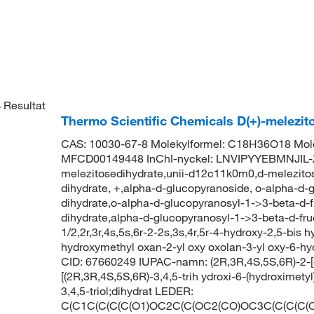
4
Resultat
Thermo Scientific Chemicals D(+)-melezi
CAS: 10030-67-8 Molekylformel: C18H36O18 Mole
MFCD00149448 InChI-nyckel: LNVIPYYEBMNJIL-Z
melezitosedihydrate,unii-d12c11k0m0,d-melezitos
dihydrate, +,alpha-d-glucopyranoside, o-alpha-d-
dihydrate,o-alpha-d-glucopyranosyl-1->3-beta-d-
dihydrate,alpha-d-glucopyranosyl-1->3-beta-d-fr
1/2,2r,3r,4s,5s,6r-2-2s,3s,4r,5r-4-hydroxy-2,5-bis h
hydroxymethyl oxan-2-yl oxy oxolan-3-yl oxy-6-hy
CID: 67660249 IUPAC-namn: (2R,3R,4S,5S,6R)-2-[(2
[(2R,3R,4S,5S,6R)-3,4,5-trih ydroxi-6-(hydroximety
3,4,5-triol;dihydrat LEDER:
C(C1C(C(C(C(O1)OC2C(C(OC2(CO)OC3C(C(C(C(O