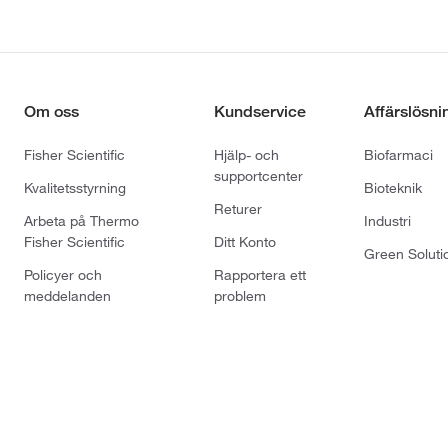
Om oss
Kundservice
Affärslösni
Fisher Scientific
Hjälp- och
Biofarmaci
supportcenter
Kvalitetsstyrning
Bioteknik
Returer
Arbeta på Thermo
Industri
Fisher Scientific
Ditt Konto
Green Soluti
Policyer och
Rapportera ett
meddelanden
problem