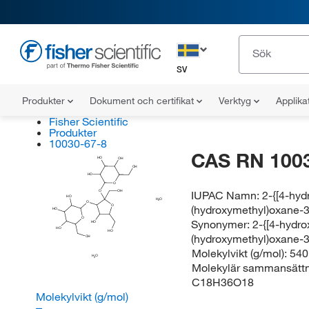
SV
Produkter
Dokument och certifikat
Verktyg
Applika
Fisher Scientific
Produkter
10030-67-8
CAS RN 100
HO
OH
OH
HO
O
IUPAC Namn:
2-{[4-hyd
OH
O
HO
H
O
2
O
(hydroxymethyl)oxane-3,
O
HO
O
Synonymer:
2-{[4-hydro
HO
HO
HO
(hydroxymethyl)oxane-3,
OH
Molekylvikt (g/mol):
540
H
O
2
Molekylär sammansättn
C18H36O18
Molekylvikt (g/mol)