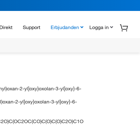
Direkt
Support
Erbjudanden
Logga in
hyl)oxan-2-yl]oxy}oxolan-3-yl]oxy}-6-
l)oxan-2-yl]oxy}oxolan-3-yl]oxy}-6-
C2O)C(OC2OC(CO)C(O)C(O)C2O)C1O