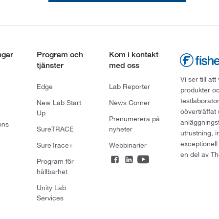
ngar
Program och
Kom i kontakt
tjänster
med oss
Vi ser till 
Edge
Lab Reporter
produkter oc
testlaborato
New Lab Start
News Corner
oöverträffat
Up
Prenumerera på
anläggningsf
ons
SureTRACE
nyheter
utrustning, 
exceptionell
SureTrace+
Webbinarier
en del av Th
Program för
hållbarhet
Unity Lab
Services