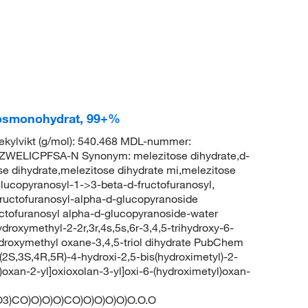
tosmonohydrat, 99+%
kylvikt (g/mol): 540.468 MDL-nummer:
WELICPFSA-N Synonym: melezitose dihydrate,d-
e dihydrate,melezitose dihydrate mi,melezitose
glucopyranosyl-1->3-beta-d-fructofuranosyl,
fructofuranosyl-alpha-d-glucopyranoside
uctofuranosyl alpha-d-glucopyranoside-water
ydroxymethyl-2-2r,3r,4s,5s,6r-3,4,5-trihydroxy-6-
droxymethyl oxane-3,4,5-triol dihydrate PubChem
S,3S,4R,5R)-4-hydroxi-2,5-bis(hydroximetyl)-2-
l)oxan-2-yl]oxioxolan-3-yl]oxi-6-(hydroximetyl)oxan-
3)CO)O)O)O)CO)O)O)O)O)O.O.O