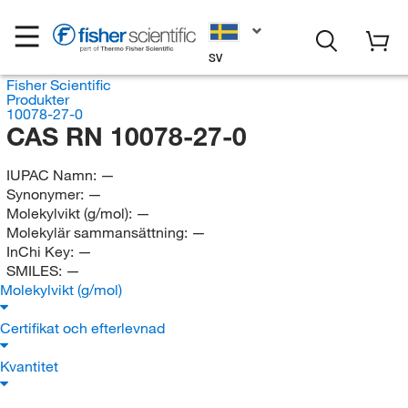
SV
Fisher Scientific
Produkter
10078-27-0
CAS RN 10078-27-0
IUPAC Namn:
—
Synonymer:
—
Molekylvikt (g/mol):
—
Molekylär sammansättning:
—
InChi Key:
—
SMILES:
—
Molekylvikt (g/mol)
Certifikat och efterlevnad
Kvantitet