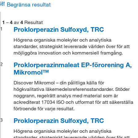
Begränsa resultat
1
–
4
av
4
Resultat
Proklorperazin Sulfoxyd, TRC
1
Högrena organiska molekyler och analytiska
standarder, strategiskt levererade världen över för att
möjliggöra innovation och kommersiell framgång.
Proklorperazinmaleat EP-förorening A,
2
Mikromol™
Discover Mikromol – din pålitliga källa för
högkvalitativa läkemedelsreferensstandarder. Stöder
noggrann, regelrätt analys med material som är
ackrediterat 17034 ISO och utformat för att säkerställa
förtroende för varje resultat.
Proklorperazin Sulfoxyd, TRC
3
Högrena organiska molekyler och analytiska
standarder, strategiskt levererade världen över för att