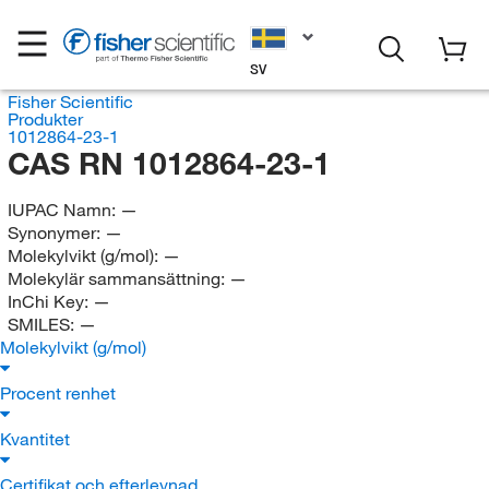
SV
Fisher Scientific
Produkter
1012864-23-1
CAS RN 1012864-23-1
IUPAC Namn:
—
Synonymer:
—
Molekylvikt (g/mol):
—
Molekylär sammansättning:
—
InChi Key:
—
SMILES:
—
Molekylvikt (g/mol)
Procent renhet
Kvantitet
Certifikat och efterlevnad