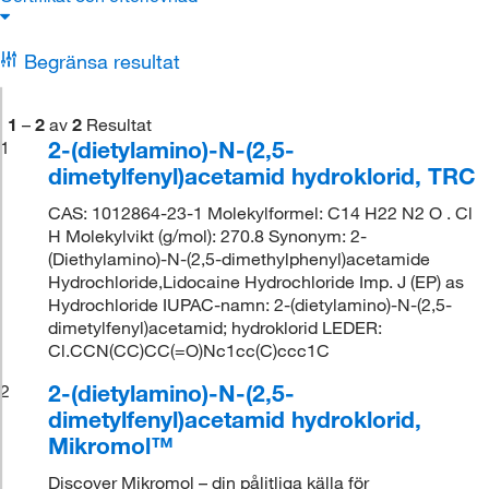
Begränsa resultat
1
–
2
av
2
Resultat
2-(dietylamino)-N-(2,5-
1
dimetylfenyl)acetamid hydroklorid, TRC
CAS: 1012864-23-1 Molekylformel: C14 H22 N2 O . Cl
H Molekylvikt (g/mol): 270.8 Synonym: 2-
(Diethylamino)-N-(2,5-dimethylphenyl)acetamide
Hydrochloride,Lidocaine Hydrochloride Imp. J (EP) as
Hydrochloride IUPAC-namn: 2-(dietylamino)-N-(2,5-
dimetylfenyl)acetamid; hydroklorid LEDER:
Cl.CCN(CC)CC(=O)Nc1cc(C)ccc1C
2-(dietylamino)-N-(2,5-
2
dimetylfenyl)acetamid hydroklorid,
Mikromol™
Discover Mikromol – din pålitliga källa för