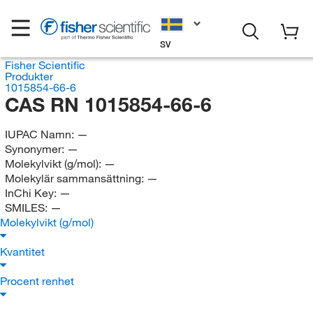
SV
Fisher Scientific
Produkter
1015854-66-6
CAS RN 1015854-66-6
IUPAC Namn:
—
Synonymer:
—
Molekylvikt (g/mol):
—
Molekylär sammansättning:
—
InChi Key:
—
SMILES:
—
Molekylvikt (g/mol)
Kvantitet
Procent renhet