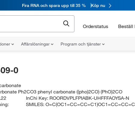
Fira RNA och spara upp till 35 %
Köp nu
Orderstatus
Beställ 
tioner
Affärslösningar
Program och tjänster
09-0
 carbonate
arbonate Ph2CO3 phenyl carbonate ((pho)2CO) (PhO)2CO
.22
InChi Key:
ROORDVPLFPIABK-UHFFFAOYSA-N
ing:
SMILES:
O=C(OC1=CC=CC=C1)OC1=CC=CC=C