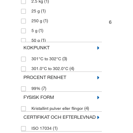
(1)
2.5 kg
(1)
25 g
(1)
250 g
6
(1)
5 g
(1)
50 g
KOKPUNKT
(1)
5000 g
(3)
301°C to 302°C
(4)
301.0°C to 302.0°C
PROCENT RENHET
(7)
99%
FYSISK FORM
(4)
Kristallint pulver eller flingor
CERTIFIKAT OCH EFTERLEVNAD
(1)
ISO 17034