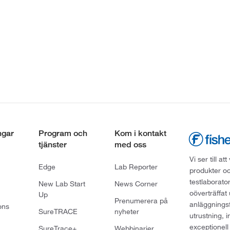
ngar
Program och
Kom i kontakt
tjänster
med oss
Vi ser till 
Edge
Lab Reporter
produkter oc
testlaborato
New Lab Start
News Corner
oöverträffat
Up
Prenumerera på
anläggningsf
ons
SureTRACE
nyheter
utrustning, 
exceptionell
SureTrace+
Webbinarier