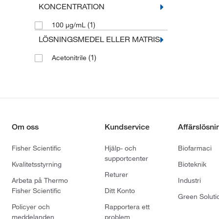
KONCENTRATION
(1)
100 μg/mL
LÖSNINGSMEDEL ELLER MATRIS
(1)
Acetonitrile
Om oss
Kundservice
Affärslösni
Fisher Scientific
Hjälp- och
Biofarmaci
supportcenter
Kvalitetsstyrning
Bioteknik
Returer
Arbeta på Thermo
Industri
Fisher Scientific
Ditt Konto
Green Soluti
Policyer och
Rapportera ett
meddelanden
problem