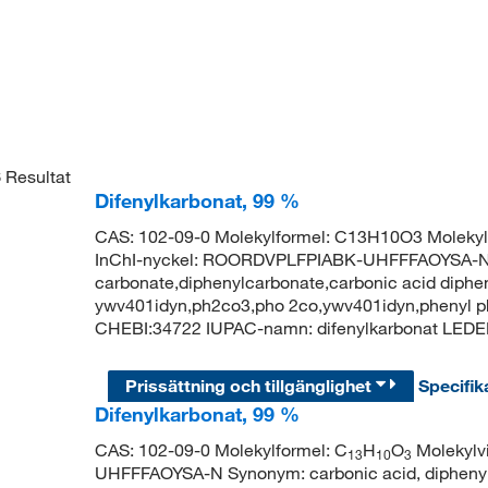
6
Resultat
Difenylkarbonat, 99 %
CAS: 102-09-0 Molekylformel: C13H10O3 Moleky
InChI-nyckel: ROORDVPLFPIABK-UHFFFAOYSA-N Sy
carbonate,diphenylcarbonate,carbonic acid diphen
ywv401idyn,ph2co3,pho 2co,ywv401idyn,phenyl 
CHEBI:34722 IUPAC-namn: difenylkarbonat 
Prissättning och tillgänglighet
Specifik
Difenylkarbonat, 99 %
CAS: 102-09-0 Molekylformel: C
H
O
Molekylvi
13
10
3
UHFFFAOYSA-N Synonym: carbonic acid, diphenyl 