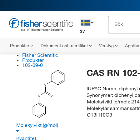
SV
Produkter
Dokument och certifikat
Verktyg
Applika
Fisher Scientific
Produkter
102-09-0
CAS RN 102-
O
IUPAC Namn:
diphenyl
Synonymer:
diphenyl c
O
O
Molekylvikt (g/mol):
214
Molekylär sammansättn
C13H10O3
Molekylvikt (g/mol)
Kvantitet