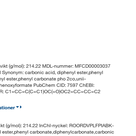
lvikt (g/mol): 214.22 MDL-nummer: MFCD00003037
nonym: carbonic acid, diphenyl ester,phenyl
yl ester,phenyl carbonate pho 2co,unii-
phenoxyformate PubChem CID: 7597 ChEBI:
LEDER: C1=CC=C(C=C1)OC(=O)OC2=CC=CC=C2
ationer
kt (g/mol): 214.22 InChI-nyckel: ROORDVPLFPIABK-
ester,phenyl carbonate,diphenylcarbonate,carbonic