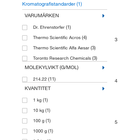
Kromatografistandarder
(1)
Organiska standarder
(1)
VARUMÄRKEN
(1)
Dr. Ehrenstorfer
(4)
Thermo Scientific Acros
3
(3)
Thermo Scientific Alfa Aesar
(3)
Toronto Research Chemicals
MOLEKYLVIKT (G/MOL)
(11)
214.22
4
KVANTITET
(1)
1 kg
(1)
10 kg
(1)
100 g
5
(1)
1000 g