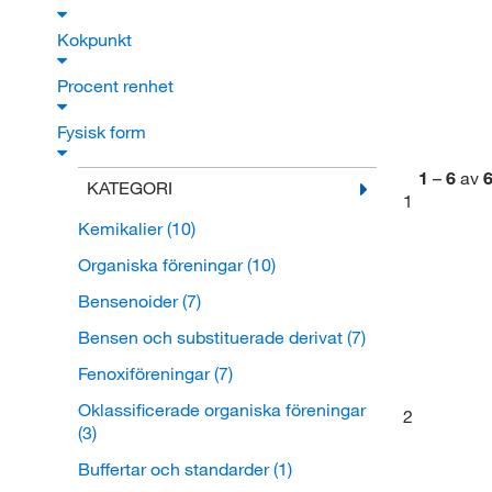
Kokpunkt
Procent renhet
Fysisk form
1
–
6
av
KATEGORI
1
Kemikalier
(10)
Organiska föreningar
(10)
Bensenoider
(7)
Bensen och substituerade derivat
(7)
Fenoxiföreningar
(7)
Oklassificerade organiska föreningar
2
(3)
Buffertar och standarder
(1)