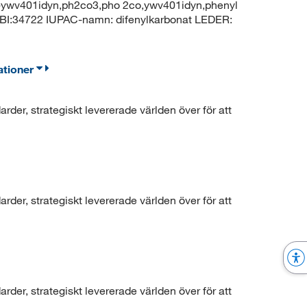
ii-ywv401idyn,ph2co3,pho 2co,ywv401idyn,phenyl
I:34722 IUPAC-namn: difenylkarbonat LEDER:
ationer
der, strategiskt levererade världen över för att
der, strategiskt levererade världen över för att
der, strategiskt levererade världen över för att