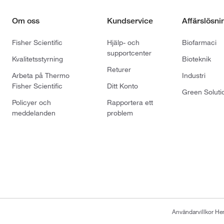
Om oss
Kundservice
Affärslösni
Fisher Scientific
Hjälp- och
Biofarmaci
supportcenter
Kvalitetsstyrning
Bioteknik
Returer
Arbeta på Thermo
Industri
Fisher Scientific
Ditt Konto
Green Soluti
Policyer och
Rapportera ett
meddelanden
problem
Användarvillkor H