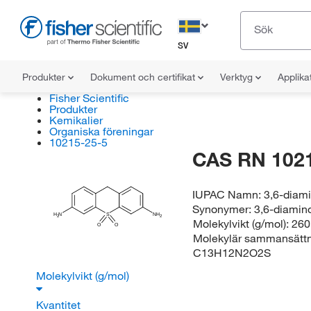
SV
Produkter
Dokument och certifikat
Verktyg
Applika
Fisher Scientific
Produkter
Kemikalier
Organiska föreningar
10215-25-5
CAS RN 102
IUPAC Namn:
3,6-diam
Synonymer:
3,6-diamin
H
N
S
NH
2
2
Molekylvikt (g/mol):
260
O
O
Molekylär sammansättn
C13H12N2O2S
Molekylvikt (g/mol)
Kvantitet