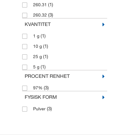
(1)
260.31
(3)
260.32
KVANTITET
(1)
1 g
(1)
10 g
(1)
25 g
(1)
5 g
PROCENT RENHET
(3)
97%
FYSISK FORM
(3)
Pulver