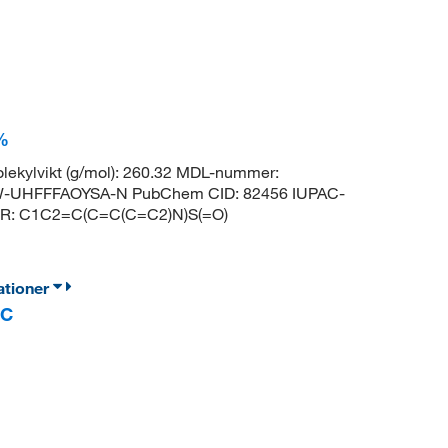
%
lekylvikt (g/mol): 260.32 MDL-nummer:
W-UHFFFAOYSA-N PubChem CID: 82456 IUPAC-
DER: C1C2=C(C=C(C=C2)N)S(=O)
ationer
RC