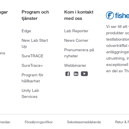
ngar
Program och
Kom i kontakt
tjänster
med oss
Vi ser till 
Edge
Lab Reporter
produkter oc
testlaborato
New Lab Start
News Corner
oöverträffat
Up
Prenumerera på
anläggningsf
ons
SureTRACE
nyheter
utrustning, 
exceptionell
SureTrace+
Webbinarier
en del av Th
Program för
hållbarhet
Unity Lab
Services
emsidan
Försäljningsvillkor
Sekretessmeddelande
Retur & 