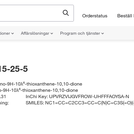
Orderstatus
Beställ 
tioner
Affärslösningar
Program och tjänster
15-25-5
ino-9H-10λ⁶-thioxanthene-10,10-dione
o-9H-10λ⁶-thioxanthene-10,10-dione
.31
InChi Key:
UPVRZVIJGVFROW-UHFFFAOYSA-N
ing:
SMILES:
NC1=CC=C2CC3=CC=C(N)C=C3S(=O)(