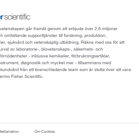
att vetenskapen går framåt genom att erbjuda över 2,6 miljoner
h omfattande supporttjänster till forskning, produktion,
rier, sjukvård och vetenskaplig utbildning. Räkna med oss för ett
 urval av laboratorie-, biovetenskaps-, säkerhets- och
örnödenheter - inklusive kemikalier, förbrukningsartiklar,
instrument, diagnostik och mycket mer - tillsammans med
 kundvård från ett branschledande team som är stolta över att vara
ermo Fisher Scientific.
Reklamation
Om Cookies