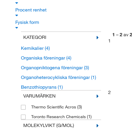
Procent renhet
Fysisk form
1
–
2
av
KATEGORI
1
Kemikalier
(4)
Organiska föreningar
(4)
Organopniktogena föreningar
(3)
Organoheterocykliska föreningar
(1)
Benzothiopyrans
(1)
2
VARUMÄRKEN
(3)
Thermo Scientific Acros
(1)
Toronto Research Chemicals
MOLEKYLVIKT (G/MOL)