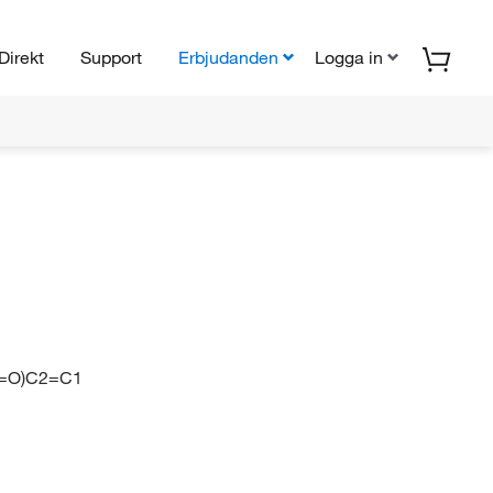
Direkt
Support
Erbjudanden
Logga in
=O)C2=C1