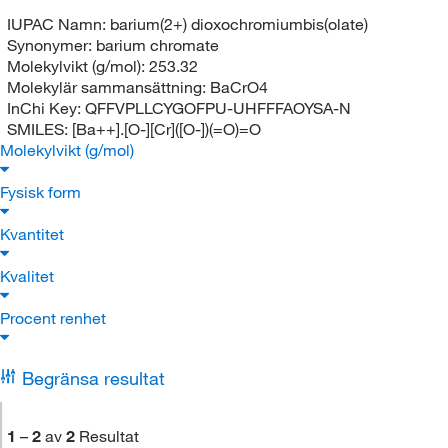
IUPAC Namn:
barium(2+) dioxochromiumbis(olate)
Synonymer:
barium chromate
Molekylvikt (g/mol):
253.32
Molekylär sammansättning:
BaCrO4
InChi Key:
QFFVPLLCYGOFPU-UHFFFAOYSA-N
SMILES:
[Ba++].[O-][Cr]([O-])(=O)=O
Molekylvikt (g/mol)
Fysisk form
Kvantitet
Kvalitet
Procent renhet
Begränsa resultat
1
–
2
av
2
Resultat