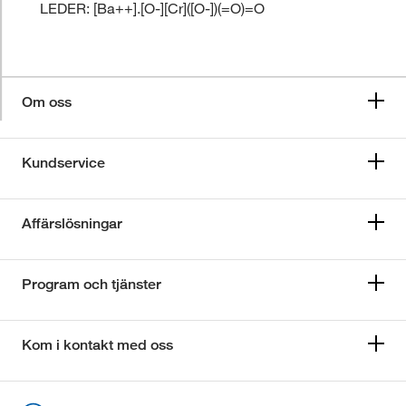
LEDER: [Ba++].[O-][Cr]([O-])(=O)=O
Om oss
Kundservice
Affärslösningar
Program och tjänster
Kom i kontakt med oss