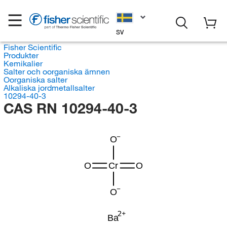
SV
Fisher Scientific
Produkter
Kemikalier
Salter och oorganiska ämnen
Oorganiska salter
Alkaliska jordmetallsalter
10294-40-3
CAS RN 10294-40-3
O
O
Cr
O
O
Ba