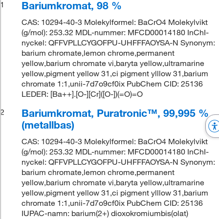
Bariumkromat, 98 %
1
CAS: 10294-40-3 Molekylformel: BaCrO4 Molekylvikt
(g/mol): 253.32 MDL-nummer: MFCD00014180 InChI-
nyckel: QFFVPLLCYGOFPU-UHFFFAOYSA-N Synonym:
barium chromate,lemon chrome,permanent
yellow,barium chromate vi,baryta yellow,ultramarine
yellow,pigment yellow 31,ci pigment ylllow 31,barium
chromate 1:1,unii-7d7o9cf0ix PubChem CID: 25136
LEDER: [Ba++].[O-][Cr]([O-])(=O)=O
Bariumkromat, Puratronic™, 99,995 %
2
(metallbas)
CAS: 10294-40-3 Molekylformel: BaCrO4 Molekylvikt
(g/mol): 253.32 MDL-nummer: MFCD00014180 InChI-
nyckel: QFFVPLLCYGOFPU-UHFFFAOYSA-N Synonym:
barium chromate,lemon chrome,permanent
yellow,barium chromate vi,baryta yellow,ultramarine
yellow,pigment yellow 31,ci pigment ylllow 31,barium
chromate 1:1,unii-7d7o9cf0ix PubChem CID: 25136
IUPAC-namn: barium(2+) dioxokromiumbis(olat)