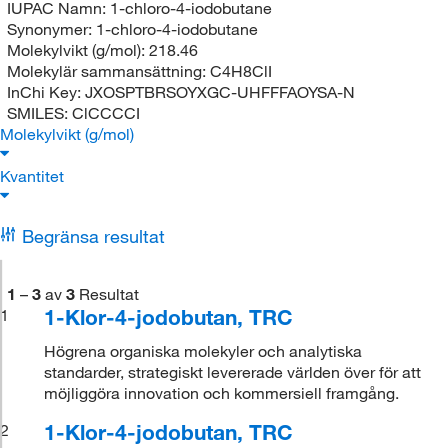
IUPAC Namn:
1-chloro-4-iodobutane
Synonymer:
1-chloro-4-iodobutane
Molekylvikt (g/mol):
218.46
Molekylär sammansättning:
C4H8ClI
InChi Key:
JXOSPTBRSOYXGC-UHFFFAOYSA-N
SMILES:
ClCCCCI
Molekylvikt (g/mol)
Kvantitet
Begränsa resultat
1
–
3
av
3
Resultat
1-Klor-4-jodobutan, TRC
1
Högrena organiska molekyler och analytiska
standarder, strategiskt levererade världen över för att
möjliggöra innovation och kommersiell framgång.
1-Klor-4-jodobutan, TRC
2