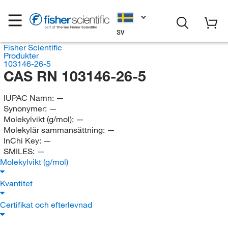
SV
Fisher Scientific
Produkter
103146-26-5
CAS RN 103146-26-5
IUPAC Namn:
—
Synonymer:
—
Molekylvikt (g/mol):
—
Molekylär sammansättning:
—
InChi Key:
—
SMILES:
—
Molekylvikt (g/mol)
Kvantitet
Certifikat och efterlevnad