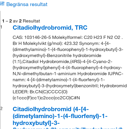
Begränsa resultat
1
–
2
av
2
Resultat
Citadiolhydrobromid, TRC
1
CAS: 103146-26-5 Molekylformel: C20 H23 F N2 O2 .
Br H Molekylvikt (g/mol): 423.32 Synonym: 4-[4-
(dimethylamino)-1-(4-fluorophenyl)-1-hydroxybutyl]-3-
(hydroxymethyl)-Benzonitrile hydrobromide
(1:1),Citadiol Hydrobromide,(4RS)-4-[4-Cyano-2-
(hydroxymethyl)phenyl]-4-(4-fluorophenyl)-4-hydroxy-
N,N-dimethylbutan-1-aminium Hydrobromide IUPAC-
namn: 4-[4-(dimetylamino)-1-(4-fluorfenyl)-1-
hydroxybutyl]-3-(hydroxymetyl)benzonitril; Hydrobromid
LEDER: Br.CN(C)CCCC(O)
(c1ccc(F)cc1)c2ccc(cc2CO)C#N
Citadiolhydrobromid (4-[4-
2
(dimetylamino)-1-(4-fluorfenyl)-1-
hydroxybutyl]-3-