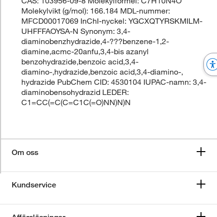
CAS: 103956-09-8 Molekylformel: C7H10N4O
Molekylvikt (g/mol): 166.184 MDL-nummer:
MFCD00017069 InChI-nyckel: YGCXQTYRSKMILM-
UHFFFAOYSA-N Synonym: 3,4-
diaminobenzhydrazide,4-???benzene-1,2-
diamine,acmc-20anfu,3,4-bis azanyl
benzohydrazide,benzoic acid,3,4-
diamino-,hydrazide,benzoic acid,3,4-diamino-,
hydrazide PubChem CID: 4530104 IUPAC-namn: 3,4-
diaminobensohydrazid LEDER:
C1=CC(=C(C=C1C(=O)NN)N)N
Om oss
Kundservice