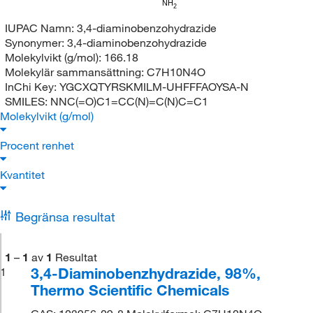
NH
2
IUPAC Namn:
3,4-diaminobenzohydrazide
Synonymer:
3,4-diaminobenzohydrazide
Molekylvikt (g/mol):
166.18
Molekylär sammansättning:
C7H10N4O
InChi Key:
YGCXQTYRSKMILM-UHFFFAOYSA-N
SMILES:
NNC(=O)C1=CC(N)=C(N)C=C1
Molekylvikt (g/mol)
Procent renhet
Kvantitet
Begränsa resultat
1
–
1
av
1
Resultat
3,4-Diaminobenzhydrazide, 98%,
1
Thermo Scientific Chemicals