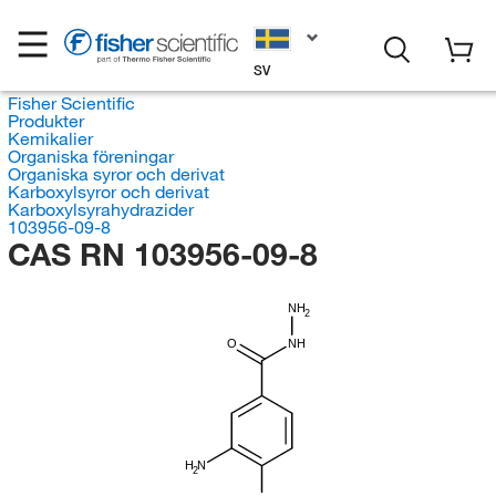
SV
Fisher Scientific
Produkter
Kemikalier
Organiska föreningar
Organiska syror och derivat
Karboxylsyror och derivat
Karboxylsyrahydrazider
103956-09-8
CAS RN 103956-09-8
NH
2
O
NH
H
N
2