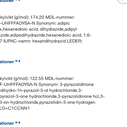
ationer
ylvikt (g/mol): 174.20 MDL-nummer:
-UHFFFAOYSA-N Synonym: adipic
e,hexanedioic acid, dihydrazide,adipyl
zide,adipodihydrazide,hexanedioic acid, 1,6-
17 IUPAC-namn: hexandihydrazid LEDER:
ationer
ylvikt (g/mol): 122.55 MDL-nummer:
-UHFFFAOYSA-N Synonym: 3-pyrazolidinone
-dihydro-1h-pyrazol-3-ol hydrochloride,3-
yrazol-3-one hydrochloride,3-pyrazolidinone hcl,3-
-3-on-hydrochloride,pyrazolidin-3-one hydrogen
l-].O=C1CCNN1
ationer