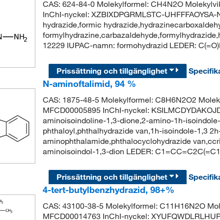
CAS: 624-84-0 Molekylformel: CH4N2O Molekylv
InChI-nyckel: XZBIXDPGRMLSTC-UHFFFAOYSA-N S
hydrazide,formic hydrazide,hydrazinecarboxaldeh
formylhydrazine,carbazaldehyde,formylhydrazide,
12229 IUPAC-namn: formohydrazid LEDER: C(=O
Prissättning och tillgänglighet
Specifik
N-aminoftalimid, 94 %
CAS: 1875-48-5 Molekylformel: C8H6N2O2 Moleky
MFCD00005895 InChI-nyckel: KSILMCDYDAKOJD
aminoisoindoline-1,3-dione,2-amino-1h-isoindole-
phthaloyl,phthalhydrazide van,1h-isoindole-1,3 2h
aminophthalamide,phthalocyclohydrazide van,cc
aminoisoindol-1,3-dion LEDER: C1=CC=C2C(=C
Prissättning och tillgänglighet
Specifik
4-tert-butylbenzhydrazid, 98+%
CAS: 43100-38-5 Molekylformel: C11H16N2O Mole
MFCD00014763 InChI-nyckel: XYUFQWDLRLHUPB