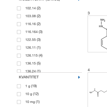
(2)
102.14
3
(2)
103.08
(2)
116.16
(3)
116.164
(3)
122.55
(1)
126.11
(4)
126.115
(5)
136.15
4
(1)
136.24
KVANTITET
(5)
137.14
(19)
1 g
(1)
137.142
(12)
10 g
(7)
151.17
(1)
10 mg
(4)
152.15