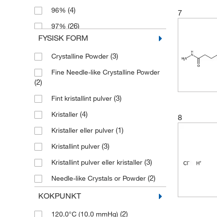
(4)
96%
7
(2)
194.19
(26)
97%
(2)
194.278
FYSISK FORM
(39)
98%
(2)
196.206
(3)
Crystalline Powder
(2)
98+%
(3)
196.254
Fine Needle-like Crystalline Powder
(7)
99%
(2)
200.62
(2)
(1)
99+%
(2)
206.008
(3)
Fint kristallint pulver
(2)
212.205
(4)
Kristaller
8
(2)
214.65
(1)
Kristaller eller pulver
(1)
216.04
(3)
Kristallint pulver
(2)
222.27
(3)
Kristallint pulver eller kristaller
(2)
226.23
(2)
Needle-like Crystals or Powder
(3)
240.262
(6)
Pulver
KOKPUNKT
(3)
249.091
(2)
Shiny Crystalline Flakes
(2)
120.0°C (10.0 mmHg)