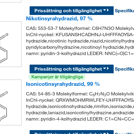
Prissättning och tillgänglighet
Specifik
Nikotinsyrahydrazid, 97 %
CAS: 553-53-7 Molekylformel: C6H7N3O Molekyl
InChI-nyckel: KFUSANSHCADHNJ-UHFFFAOYSA-N S
hydrazide,nicotinic hydrazide,niazid,nicotinylhydra
pyridylcarbonylhydrazine,nicotinoyl hydrazide,hy
namn: pyridin-3-kolhydrazid LEDER: NNC(=O)
Prissättning och tillgänglighet
Specifik
Kampanjer är tillgängliga
Isonicotinsyrahydrazid, 99 %
CAS: 54-85-3 Molekylformel: C
H
N
O Molekylvi
6
7
3
InChI-nyckel: QRXWMOHMRWLFEY-UHFFFAOYSA-N S
hydrazide,isonicotinohydrazide,rimifon,isoniazide,
hydrazide,laniazid,isonicotinylhydrazine,andra
namn: pyridin-4-kolhydrazid LEDER: C1=CN=C