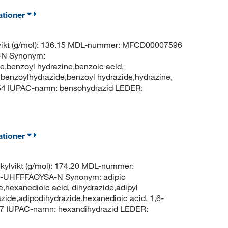
ationer
vikt (g/mol): 136.15 MDL-nummer: MFCD00007596
N Synonym:
e,benzoyl hydrazine,benzoic acid,
benzoylhydrazide,benzoyl hydrazide,hydrazine,
54 IUPAC-namn: bensohydrazid LEDER:
ationer
ylvikt (g/mol): 174.20 MDL-nummer:
-UHFFFAOYSA-N Synonym: adipic
e,hexanedioic acid, dihydrazide,adipyl
zide,adipodihydrazide,hexanedioic acid, 1,6-
17 IUPAC-namn: hexandihydrazid LEDER: