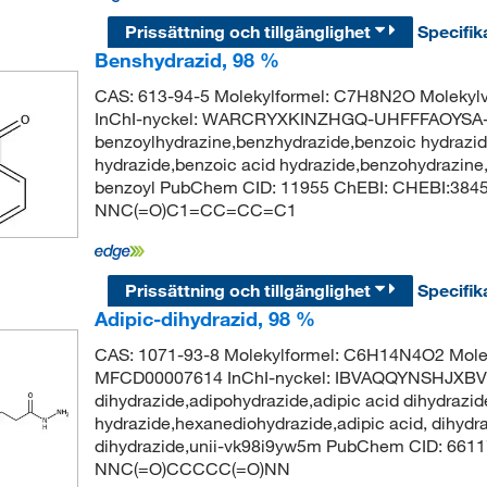
Prissättning och tillgänglighet
Specifik
Benshydrazid, 98 %
CAS: 613-94-5 Molekylformel: C7H8N2O Molekyl
InChI-nyckel: WARCRYXKINZHGQ-UHFFFAOYSA-
benzoylhydrazine,benzhydrazide,benzoic hydrazid
hydrazide,benzoic acid hydrazide,benzohydrazine,
benzoyl PubChem CID: 11955 ChEBI: CHEBI:384
NNC(=O)C1=CC=CC=C1
Prissättning och tillgänglighet
Specifik
Adipic-dihydrazid, 98 %
CAS: 1071-93-8 Molekylformel: C6H14N4O2 Molek
MFCD00007614 InChI-nyckel: IBVAQQYNSHJXBV
dihydrazide,adipohydrazide,adipic acid dihydrazid
hydrazide,hexanediohydrazide,adipic acid, dihydra
dihydrazide,unii-vk98i9yw5m PubChem CID: 661
NNC(=O)CCCCC(=O)NN