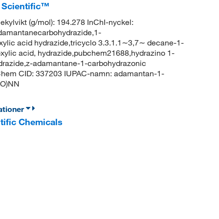
Scientific™
lvikt (g/mol): 194.278 InChI-nyckel:
mantanecarbohydrazide,1-
ic acid hydrazide,tricyclo 3.3.1.1∼3,7∼ decane-1-
oxylic acid, hydrazide,pubchem21688,hydrazino 1-
ydrazide,z-adamantane-1-carbohydrazonic
bChem CID: 337203 IUPAC-namn: adamantan-1-
=O)NN
ationer
tific Chemicals