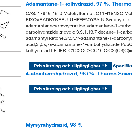
Adamantane-1-kolhydrazid, 97 %, Thermo 
CAS: 17846-15-0 Molekylformel: C11H18N2O Moleky
FJXQVRADKYKERU-UHFFFAOYSA-N Synonym: ada
adamantanecarbohydrazide,adamantane-1-carboxyl
carbohydrazide,tricyclo 3.3.1.13,7 decane-1-carb
adamantyl ketone,3r,5r,7r-adamantane-1-carboh
acid,3r,5s,7s-adamantane-1-carbohydrazide Pu
kolhydrazid LEDER: C1C2CC3CC1CC(C2)(C3)C(
Prissättning och tillgänglighet
Specifik
4-etoxibenshydrazid, 98+%, Thermo Scien
Prissättning och tillgänglighet
Myrsyrahydrazid, 98 %