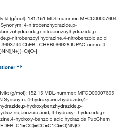
lvikt (g/mol): 181.151 MDL-nummer: MFCD00007604
ynonym: 4-nitrobenzhydrazide,p-
robenzohydrazide,p-nitrobenzoylhydrazide,p-
ide,p-nitrobenzoyl hydrazine,4-nitrobenzoic acid
D: 3693744 ChEBI: CHEBI:66928 IUPAC-namn: 4-
NN)[N+](=O)[O-]
ationer
lvikt (g/mol): 152.15 MDL-nummer: MFCD00007605
Synonym: 4-hydroxybenzhydrazide,4-
hydrazide,p-hydroxybenzhydrazide,p-
drazine,benzoic acid, 4-hydroxy-, hydrazide,p-
azine,4-hydroxy-benzoic acid hydrazide PubChem
id LEDER: C1=CC(=CC=C1C(=O)NN)O