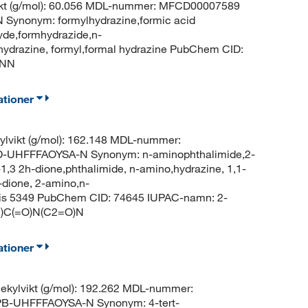
ikt (g/mol): 60.056 MDL-nummer: MFCD00007589
ynonym: formylhydrazine,formic acid
yde,formhydrazide,n-
hydrazine, formyl,formal hydrazine PubChem CID:
)NN
ationer
lvikt (g/mol): 162.148 MDL-nummer:
-UHFFFAOYSA-N Synonym: n-aminophthalimide,2-
1,3 2h-dione,phthalimide, n-amino,hydrazine, 1,1-
-dione, 2-amino,n-
ris 5349 PubChem CID: 74645 IUPAC-namn: 2-
1)C(=O)N(C2=O)N
ationer
kylvikt (g/mol): 192.262 MDL-nummer:
-UHFFFAOYSA-N Synonym: 4-tert-