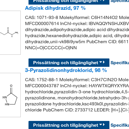
Prissättning och tillgänglighet
Specifik
Adipisk dihydrazid, 97 %
CAS: 1071-93-8 Molekylformel: C6H14N4O2 Molek
MFCD00007614 InChI-nyckel: IBVAQQYNSHJXBV
dihydrazide,adipohydrazide,adipic acid dihydrazid
hydrazide,hexanediohydrazide,adipic acid, dihydra
dihydrazide,unii-vk98i9yw5m PubChem CID: 661
NNC(=O)CCCCC(=O)NN
Prissättning och tillgänglighet
Specifik
3-Pyrazolidinonhydroklorid, 98 %
CAS: 1752-88-1 Molekylformel: C3H7ClN2O Molek
MFCD00043787 InChI-nyckel: HAYWTXQRYXYRAF
hydrochloride,pyrazolidin-3-one hydrochloride,4,5
pyrazolidinone, monohydrochloride,tetrahydro-3h-p
pyrazolidone hydrochloride,ksc493k0l,pyrazolidin
chloride PubChem CID: 2733712 LEDER: [H+].[C
Prissättning och tillgänglighet
Specifik