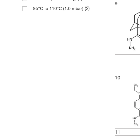
(1)
9
252.273
(2)
95°C to 110°C (1.0 mbar)
(2)
262.116
(2)
270.461
(3)
298.515
(2)
299.56
(1)
308.38
(2)
332.202
(1)
339.21
10
(2)
408.494
(2)
60.056
(2)
60.06
(3)
74.082
11