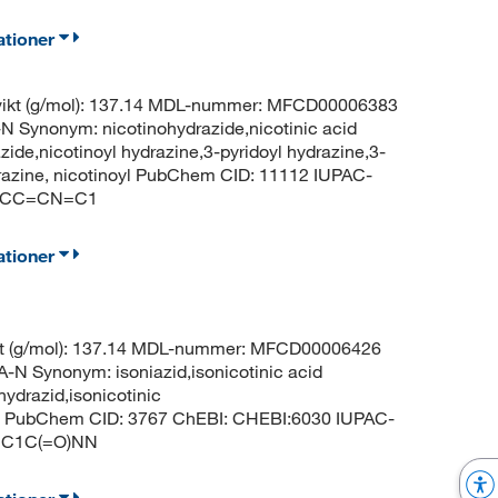
ationer
vikt (g/mol): 137.14 MDL-nummer: MFCD00006383
ynonym: nicotinohydrazide,nicotinic acid
zide,nicotinoyl hydrazine,3-pyridoyl hydrazine,3-
drazine, nicotinoyl PubChem CID: 11112 IUPAC-
C1=CC=CN=C1
ationer
kt (g/mol): 137.14 MDL-nummer: MFCD00006426
ynonym: isoniazid,isonicotinic acid
nydrazid,isonicotinic
zide PubChem CID: 3767 ChEBI: CHEBI:6030 IUPAC-
C=C1C(=O)NN