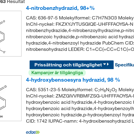
63
Resultat
4-nitrobenzhydrazid, 98+%
CAS: 636-97-5 Molekylformel: C7H7N3O3 Moleky
InChI-nyckel: FKZXYJYTUSGIQE-UHFFFAOYSA-N S
nitrobenzhydrazide,4-nitrobenzoylhydrazine,p-nit
nitrobenzoic hydrazide,p-nitrobenzoic acid hydraz
hydrazide,4-nitrobenzoyl hydrazide PubChem CI
nitrobensohydrazid LEDER: C1=CC(=CC=C1C(=O)
Prissättning och tillgänglighet
Specifik
Kampanjer är tillgängliga
4-hydroxybensoesyra hydrazid, 98 %
CAS: 5351-23-5 Molekylformel: C
H
N
O
Moleky
7
8
2
2
InChI-nyckel: ZMZGIVVRBMFZSG-UHFFFAOYSA-N 
hydroxybenzoic acid hydrazide,4-hydroxybenzoic 
hydroxybenzoic acid hydrazide,4-hydroxybenzoylhy
hydroxybenzoic hydrazide,p-hydroxybenzoyl hydr
CID: 1742 IUPAC-namn: 4-hydroxibensohydraz