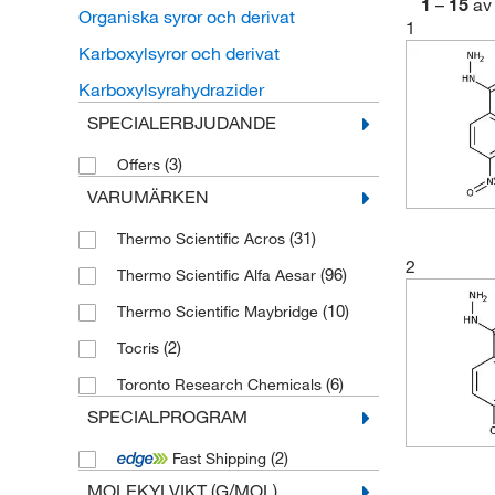
1
–
15
av
Organiska syror och derivat
1
Karboxylsyror och derivat
Karboxylsyrahydrazider
SPECIALERBJUDANDE
(3)
Offers
VARUMÄRKEN
(31)
Thermo Scientific Acros
2
(96)
Thermo Scientific Alfa Aesar
(10)
Thermo Scientific Maybridge
(2)
Tocris
(6)
Toronto Research Chemicals
SPECIALPROGRAM
(2)
Fast Shipping
MOLEKYLVIKT (G/MOL)